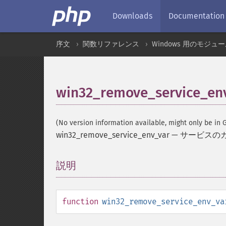
Downloads
Documentation
序文
関数リファレンス
Windows 用のモジュ
win32_remove_service_en
(No version information available, might only be in G
win32_remove_service_env_var
—
サービスの
説明
¶
function
win32_remove_service_env_va