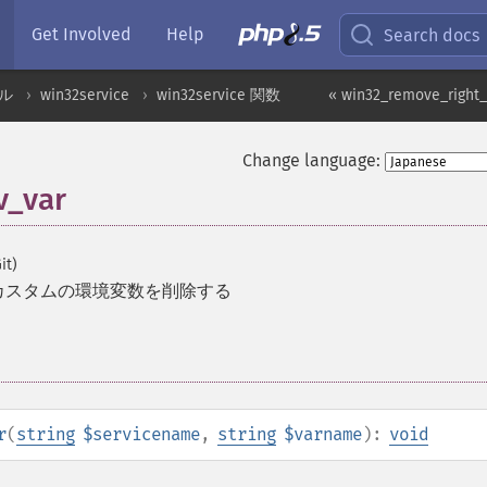
Get Involved
Help
Search docs
ール
win32service
win32service 関数
« win32_remove_right_
Change language:
v_var
it)
カスタムの環境変数を削除する
r
(
string
$servicename
,
string
$varname
):
void