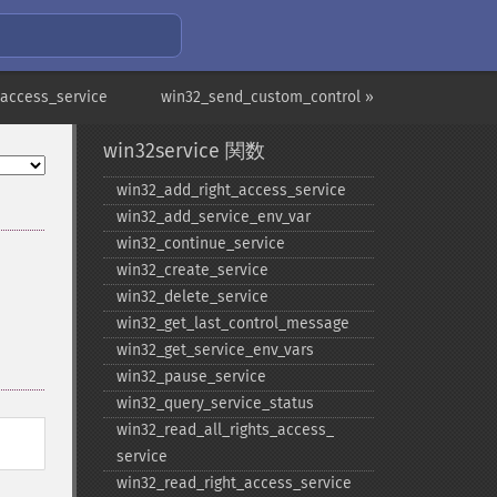
access_service
win32_send_custom_control »
win32service 関数
win32_​add_​right_​access_​service
win32_​add_​service_​env_​var
win32_​continue_​service
win32_​create_​service
win32_​delete_​service
win32_​get_​last_​control_​message
win32_​get_​service_​env_​vars
win32_​pause_​service
win32_​query_​service_​status
win32_​read_​all_​rights_​access_​
service
win32_​read_​right_​access_​service