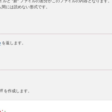
ァイルと "新" ファイルの差分がこのファイルの内容となります。
人間には読めない形式です。
を返します。
e
ff を作成します。
z'