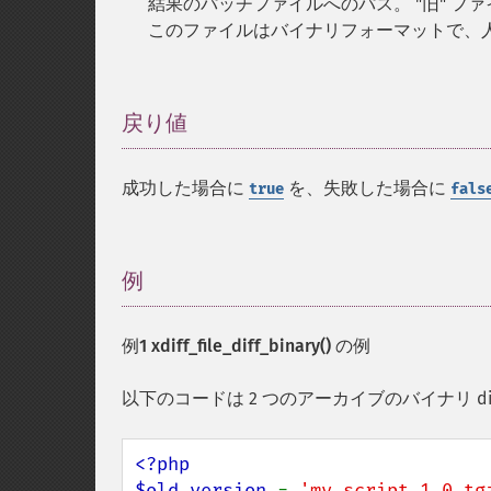
結果のパッチファイルへのパス。 "旧" フ
このファイルはバイナリフォーマットで、
戻り値
¶
成功した場合に
を、失敗した場合に
true
fals
例
¶
例1
xdiff_file_diff_binary()
の例
以下のコードは 2 つのアーカイブのバイナリ di
<?php

$old_version 
= 
'my_script_1.0.tg