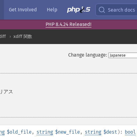
Get Involved
Help
Search docs
PHP 8.4.24 Released!
diff
xdiff 関数
Change language:
リアス
ng
$old_file
,
string
$new_file
,
string
$dest
):
bool