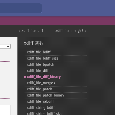
« xdiff_file_diff
xdiff_file_merge3 »
xdiff 関数
xdiff_​file_​bdiff
xdiff_​file_​bdiff_​size
xdiff_​file_​bpatch
xdiff_​file_​diff
xdiff_​file_​diff_​binary
xdiff_​file_​merge3
xdiff_​file_​patch
xdiff_​file_​patch_​binary
xdiff_​file_​rabdiff
xdiff_​string_​bdiff
xdiff_​string_​bdiff_​size