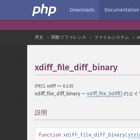
Downloads
Documentation
序文
関数リファレンス
ファイルシステム
x
xdiff_file_diff_binary
(PECL xdiff >= 0.2.0)
xdiff_file_diff_binary
—
xdiff_file_bdiff()
のエイ
説明
¶
function
xdiff_file_diff_binary
(
stri