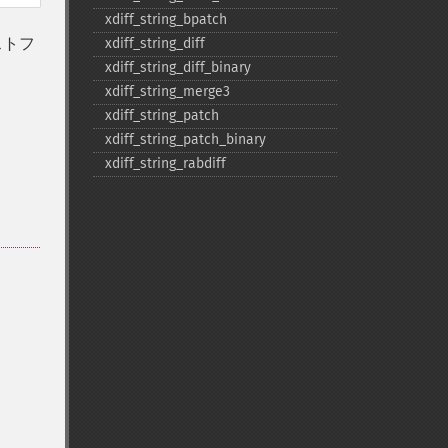
xdiff_​string_​bpatch
ストフ
xdiff_​string_​diff
xdiff_​string_​diff_​binary
xdiff_​string_​merge3
xdiff_​string_​patch
xdiff_​string_​patch_​binary
xdiff_​string_​rabdiff