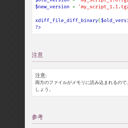
$new_version 
= 
'my_script_1.1.tg
xdiff_file_diff_binary
(
$old_vers
?>
注意
¶
注意
:
両方のファイルがメモリに読み込まれるので、 m
しょう。
参考
¶