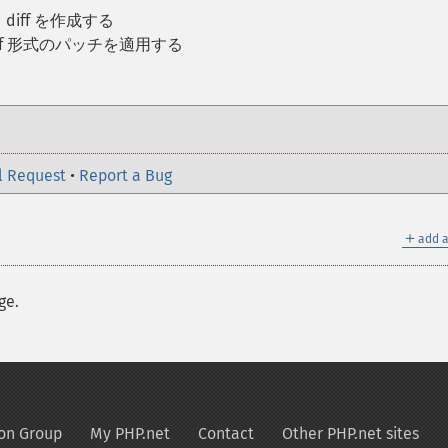
diff を作成する
ff 形式のパッチを適用する
l Request
•
Report a Bug
＋
add a
ge.
on Group
My PHP.net
Contact
Other PHP.net sites