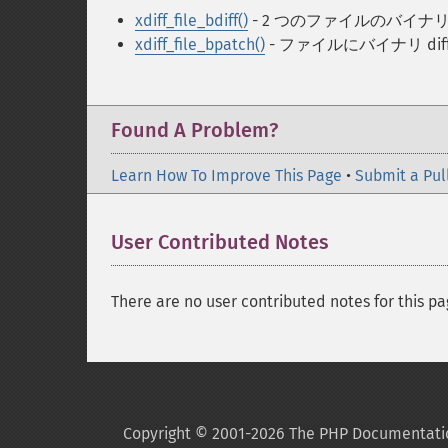
xdiff_file_bdiff()
- 2 つのファイルのバイナリ 
xdiff_file_bpatch()
- ファイルにバイナリ di
Found A Problem?
Learn How To Improve This Page
•
Submit a Pul
User Contributed Notes
There are no user contributed notes for this pa
Copyright © 2001-2026 The PHP Documentati