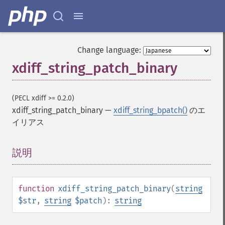
Change language:
xdiff_string_patch_binary
(PECL xdiff >= 0.2.0)
xdiff_string_patch_binary
—
xdiff_string_bpatch()
のエ
イリアス
説明
¶
function
xdiff_string_patch_binary
(
string
$str
,
string
$patch
):
string