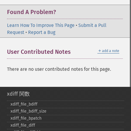
Found A Problem?
Learn How To Improve This Page
•
Submit a Pull
Request
•
Report a Bug
＋
User Contributed Notes
add a note
There are no user contributed notes for this page.
xdiff 関数
xdiff_​file_​bdiff
xdiff_​file_​bdiff_​size
xdiff_​file_​bpatch
xdiff_​file_​diff