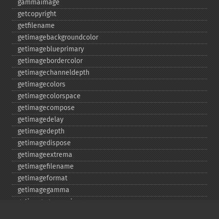
gammaimage
getcopyright
getfilename
getimagebackgroundcolor
getimageblueprimary
getimagebordercolor
getimagechanneldepth
getimagecolors
getimagecolorspace
getimagecompose
getimagedelay
getimagedepth
getimagedispose
getimageextrema
getimagefilename
getimageformat
getimagegamma
getimagegreenprimary
getimageheight