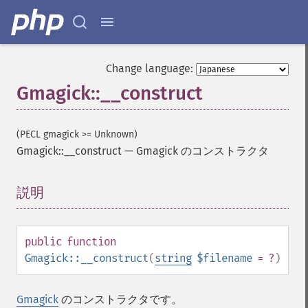
Change language:
Gmagick::__construct
(PECL gmagick >= Unknown)
Gmagick::__construct
—
Gmagick のコンストラクタ
説明
¶
public
function
Gmagick::__construct
(
string
$filename
= ?
)
Gmagick
のコンストラクタです。