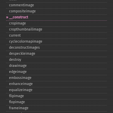
commentimage
compositeimage
_​_​construct
cropimage
cropthumbnailimage
current
cyclecolormapimage
deconstructimages
despeckleimage
destroy
drawimage
edgeimage
embossimage
enhanceimage
equalizeimage
flipimage
flopimage
frameimage