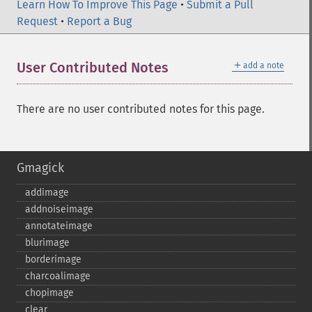
Learn How To Improve This Page
•
Submit a Pull
Request
•
Report a Bug
＋
User Contributed Notes
add a note
There are no user contributed notes for this page.
Gmagick
addimage
addnoiseimage
annotateimage
blurimage
borderimage
charcoalimage
chopimage
clear