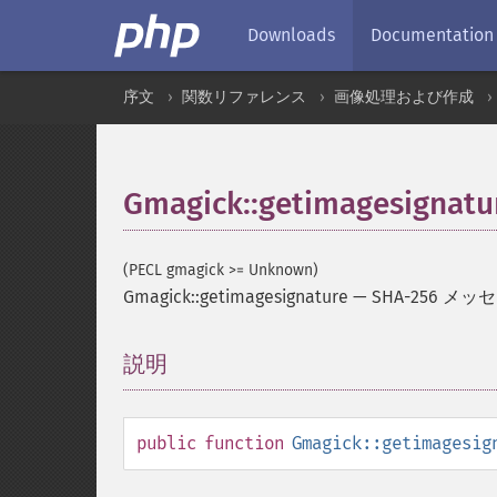
Downloads
Documentation
序文
関数リファレンス
画像処理および作成
Gmagick::getimagesignatu
(PECL gmagick >= Unknown)
Gmagick::getimagesignature
—
SHA-256 
説明
¶
public
function
Gmagick::getimagesig