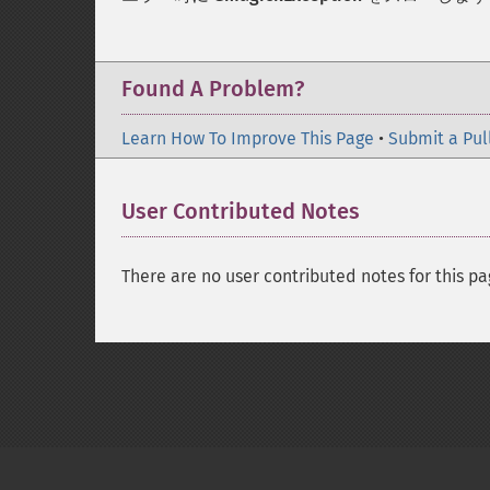
Found A Problem?
Learn How To Improve This Page
•
Submit a Pul
User Contributed Notes
There are no user contributed notes for this pa