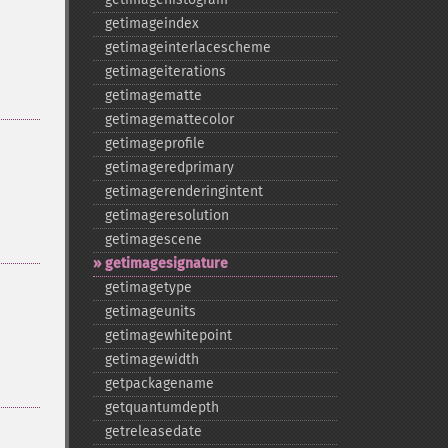
getimageindex
getimageinterlacescheme
getimageiterations
getimagematte
getimagemattecolor
getimageprofile
getimageredprimary
getimagerenderingintent
getimageresolution
getimagescene
getimagesignature
getimagetype
getimageunits
getimagewhitepoint
getimagewidth
getpackagename
getquantumdepth
getreleasedate