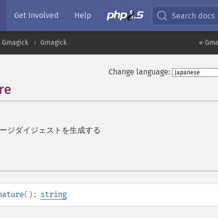
Get Involved
Help
Search docs
Gmagick
Gmagick
« Gma
Change language:
re
メッセージダイジェストを生成する
nature
():
string