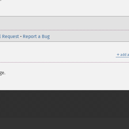
l Request
•
Report a Bug
＋
add a
ge.