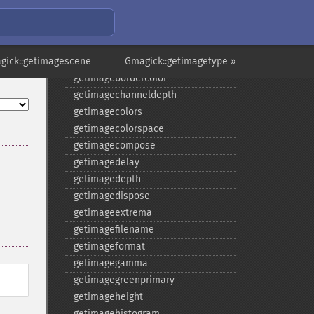
getcopyright
getfilename
getimagebackgroundcolor
gick::getimagescene
getimageblueprimary
Gmagick::getimagetype »
getimagebordercolor
getimagechanneldepth
getimagecolors
getimagecolorspace
getimagecompose
getimagedelay
getimagedepth
getimagedispose
getimageextrema
getimagefilename
getimageformat
getimagegamma
getimagegreenprimary
getimageheight
getimagehistogram