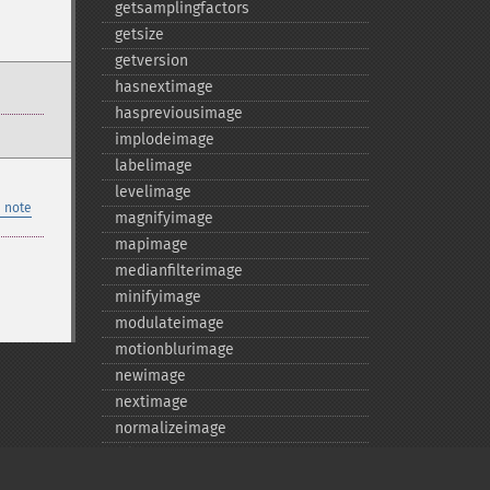
getsamplingfactors
getsize
getversion
hasnextimage
haspreviousimage
implodeimage
labelimage
levelimage
 note
magnifyimage
mapimage
medianfilterimage
minifyimage
modulateimage
motionblurimage
newimage
nextimage
normalizeimage
oilpaintimage
previousimage