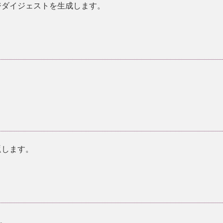
セージダイジェストを生成します。
返します。
。