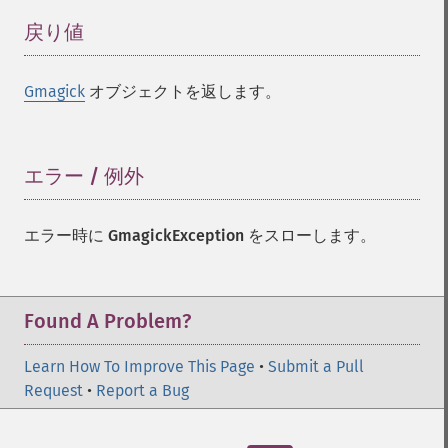
annotateimage
戻り値
¶
blurimage
borderimage
charcoalimage
Gmagick
オブジェクトを返します。
chopimage
clear
commentimage
エラー / 例外
¶
compositeimage
_​_​construct
cropimage
エラー時に
GmagickException
をスローします。
cropthumbnailimage
current
cyclecolormapimage
Found A Problem?
deconstructimages
despeckleimage
Learn How To Improve This Page
•
Submit a Pull
destroy
Request
•
Report a Bug
drawimage
edgeimage