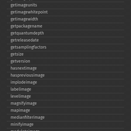
getimageunits
getimagewhitepoint
getimagewidth
getpackagename
getquantumdepth
getreleasedate
getsamplingfactors
getsize
getversion
hasnextimage
haspreviousimage
implodeimage
labelimage
levelimage
magnifyimage
mapimage
medianfilterimage
minifyimage