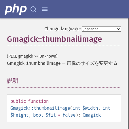
Change language:
Gmagick::thumbnailimage
(PECL gmagick >= Unknown)
Gmagick::thumbnailimage
—
画像のサイズを変更する
説明
¶
public
function
Gmagick::thumbnailimage
(
int
$width
,
int
$height
,
bool
$fit
=
false
):
Gmagick