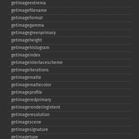
getimageextrema
getimagefilename
getimageformat
getimagegamma
getimagegreenprimary
getimageheight
getimagehistogram
getimageindex
getimageinterlacescheme
getimageiterations
getimagematte
getimagemattecolor
getimageprofile
getimageredprimary
getimagerenderingintent
getimageresolution
getimagescene
getimagesignature
getimagetype