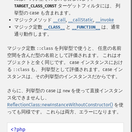
ターゲットフィルタには、 列
TARGET_CLASS_CONST
挙型の case も含まれます。
マジックメソッド
__call
,
__callStatic
,
__invoke
マジック定数
と
は、通常
__CLASS__
__FUNCTION__
通り動作します。
マジック定数
を列挙型で使うと、 任意の名前
::class
空間を含んだ型の名前として評価されます。 これはオ
ブジェクトと全く同じです。 case インスタンスにおけ
る
も、 列挙型として評価されます。case イン
::class
スタンスは、その列挙型のインスタンスだからです。
さらに、列挙型の case は
を使って直接インスタン
new
ス化できませんし、
ReflectionClass::newInstanceWithoutConstructor()
を使
っても同様です。 これらは両方、エラーになります。
<?php
