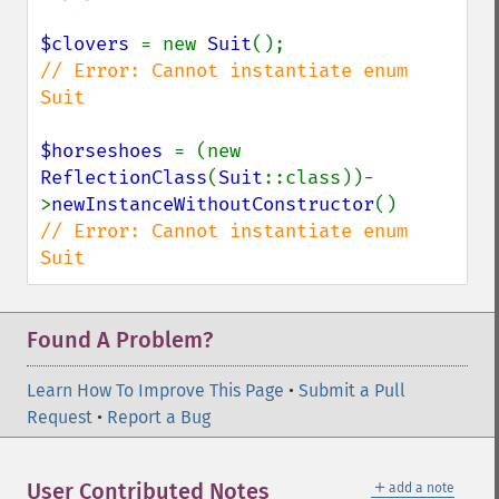
$clovers 
= new 
Suit
// Error: Cannot instantiate enum 
Suit

$horseshoes 
= (new 
ReflectionClass
(
Suit
::class))-
>
newInstanceWithoutConstructor
// Error: Cannot instantiate enum 
Suit
Found A Problem?
Learn How To Improve This Page
•
Submit a Pull
Request
•
Report a Bug
＋
User Contributed Notes
add a note