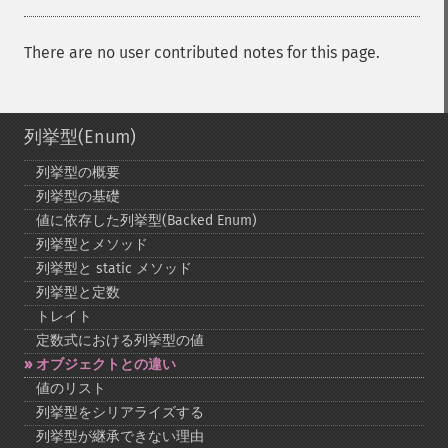
There are no user contributed notes for this page.
列挙型(Enum)
列挙型の概要
列挙型の基礎
値に依存した列挙型(Backed Enum)
列挙型とメソッド
列挙型と static メソッド
列挙型と定数
トレイト
定数式における列挙型の値
オブジェクトとの違い
値のリスト
列挙型をシリアライズする
列挙型が継承できない理由