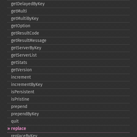
getDelayedByKey
getMulti
getMultiByKey
getOption
getResultCode
getResultMessage
getServerByKey
getServerList
getStats
getVersion
increment
incrementByKey
isPersistent
isPristine
prepend
prependByKey
quit
replace
replaceByKey