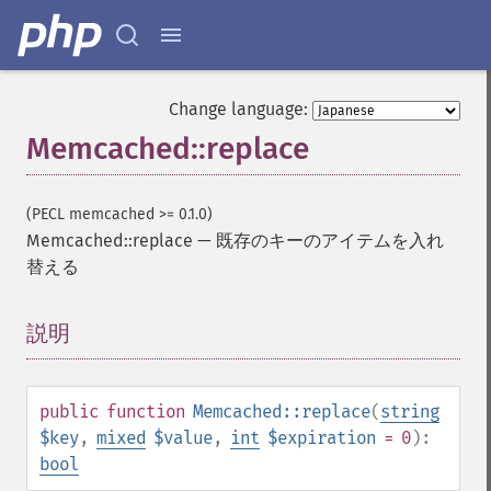
Change language:
Memcached::replace
(PECL memcached >= 0.1.0)
Memcached::replace
—
既存のキーのアイテムを入れ
替える
説明
¶
public
function
Memcached::replace
(
string
$key
,
mixed
$value
,
int
$expiration
= 0
):
bool