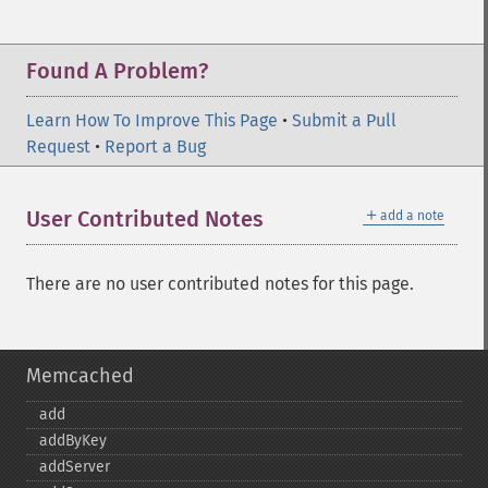
Found A Problem?
Learn How To Improve This Page
•
Submit a Pull
Request
•
Report a Bug
＋
User Contributed Notes
add a note
There are no user contributed notes for this page.
Memcached
add
addByKey
addServer