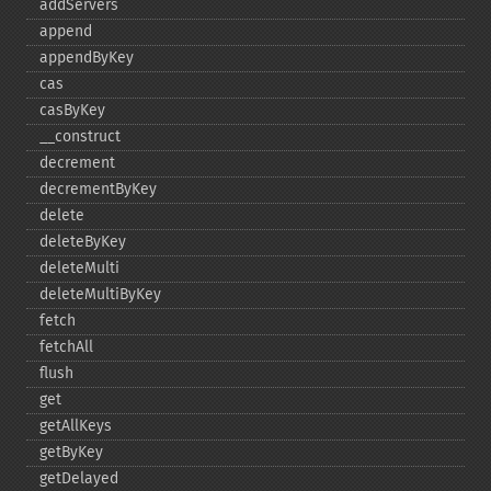
addServers
append
appendByKey
cas
casByKey
_​_​construct
decrement
decrementByKey
delete
deleteByKey
deleteMulti
deleteMultiByKey
fetch
fetchAll
flush
get
getAllKeys
getByKey
getDelayed