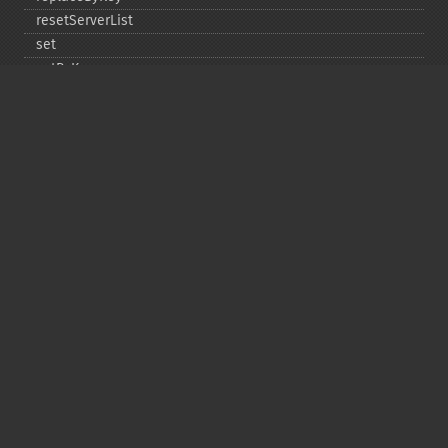
resetServerList
set
setByKey
setEncodingKey
setMulti
setMultiByKey
setOption
setOptions
setSaslAuthData
touch
touchByKey
Copyright © 2001-2026 The PHP Documentation
Group