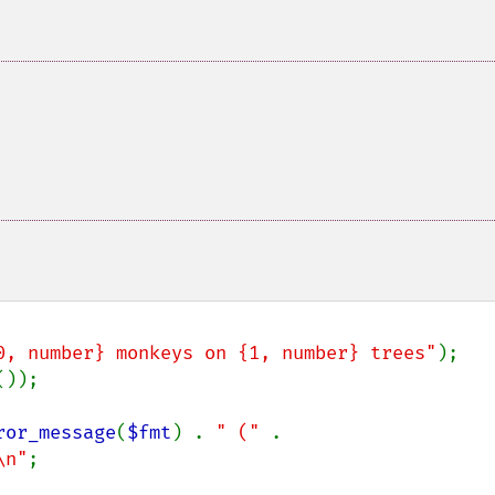
0, number} monkeys on {1, number} trees"
));

ror_message
(
$fmt
) . 
" (" 
. 
\n"
;
