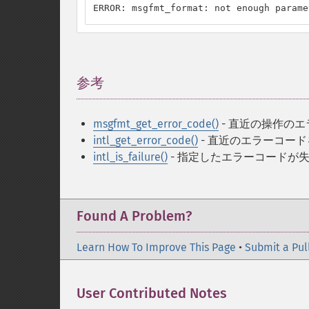
ERROR: msgfmt_format: not enough parame
参考
¶
msgfmt_get_error_code()
- 直近の操作の
intl_get_error_code()
- 直近のエラーコー
intl_is_failure()
- 指定したエラーコードが
Found A Problem?
Learn How To Improve This Page
•
Submit a Pul
User Contributed Notes