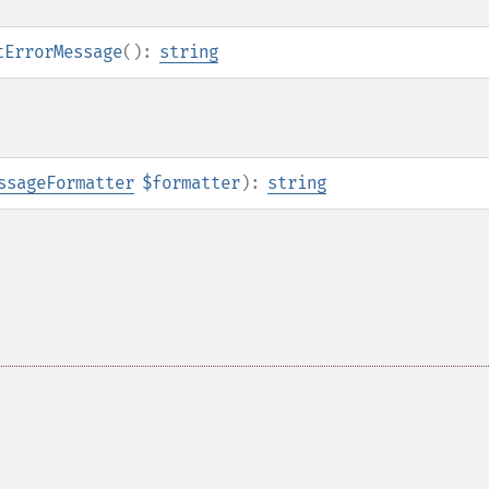
tErrorMessage
():
string
ssageFormatter
$formatter
):
string