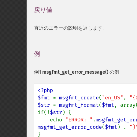
戻り値
¶
直近のエラーの説明を返します。
例
¶
例1
msgfmt_get_error_message()
の例
<?php

$fmt 
= 
msgfmt_create
(
"en_US"
, 
"{
$str 
= 
msgfmt_format
(
$fmt
, array(
if(!
$str
) {

    echo 
"ERROR: "
.
msgfmt_get_er
msgfmt_get_error_code
(
$fmt
) . 
")