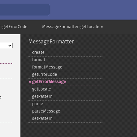
::getErrorCode
MessageFormatter::getLocale »
MessageFormatter
create
format
formatMessage
getErrorCode
getErrorMessage
getLocale
る
getPattern
parse
parseMessage
setPattern