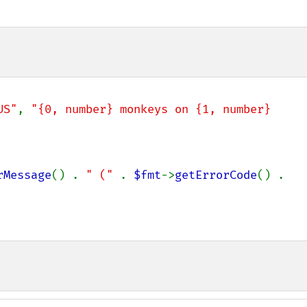
US"
, 
"{0, number} monkeys on {1, number} 
rMessage
() . 
" (" 
. 
$fmt
->
getErrorCode
() . 