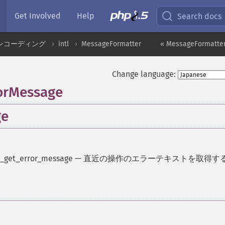
Get Involved
Help
Search docs
ンコーディング
intl
MessageFormatter
« MessageFormatter
Change language:
orMessage
ge
_get_error_message
—
直近の操作のエラーテキストを取得す