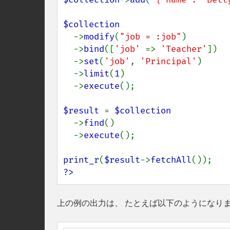
$collection

->
modify
(
"job = :job"
)

  ->
bind
([
'job' 
=> 
'Teacher'
])

  ->
set
(
'job'
, 
'Principal'
)

  ->
limit
(
1
)

  ->
execute
();

$result 
= 
$collection

->
find
()

  ->
execute
();

print_r
(
$result
->
fetchAll
?>
上の例の出力は、 たとえば以下のようになり