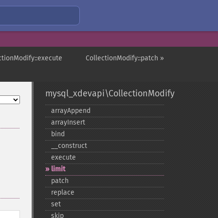
ctionModify::execute
CollectionModify::patch »
mysql_xdevapi\CollectionModify
arrayAppend
arrayInsert
bind
_​_​construct
execute
limit
patch
replace
set
skip