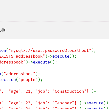
の例
ion
(
"mysqlx://user:password@localhost"
EXISTS addressbook"
)->
execute
ddressbook"
)->
execute
();

a
(
"addressbook"
lection
(
"people"
);

",  "age": 21, "job": "Construction"}'
)-
a", "age": 23, "job": "Teacher"}'
)->
execute
y", "age": 24, "job": "Teacher"}'
)->
execute
();