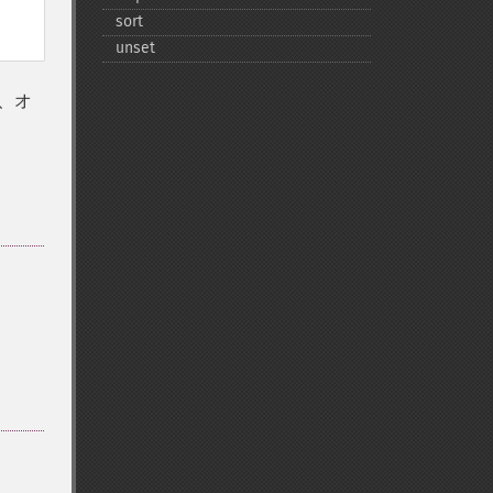
sort
unset
、オ