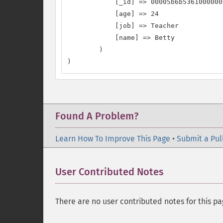
            [_id] => 00005b6b5361000000
            [age] => 24

            [job] => Teacher

            [name] => Betty

        )

)
Found A Problem?
Learn How To Improve This Page
•
Submit a Pul
User Contributed Notes
There are no user contributed notes for this pa