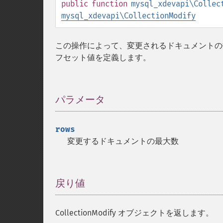
public
function
mysql_xdevapi\Collec
mysql_xdevapi\CollectionModify
この操作によって、変更されるドキュメントの数を
フセット値を定義します。
パラメータ
¶
rows
変更するドキュメントの最大数
戻り値
¶
CollectionModify オブジェクトを返します。