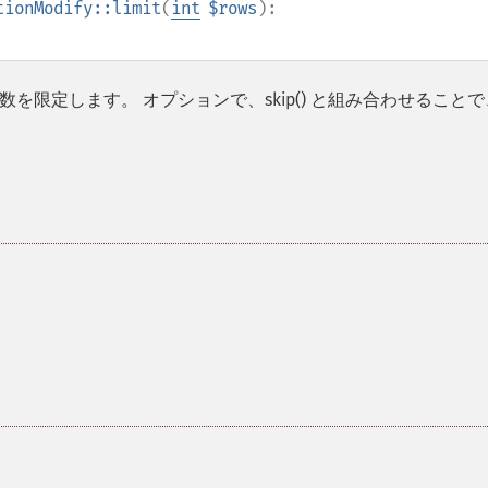
tionModify::limit
(
int
$rows
):
限定します。 オプションで、skip() と組み合わせることで