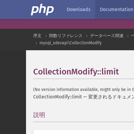
Downloads
Documentation
序文
関数リファレンス
データベース関連
mysql_xdevapi\CollectionModify
CollectionModify::limit
(No version information available, might only be in G
CollectionModify::limit
—
変更されるドキュメ
説明
¶