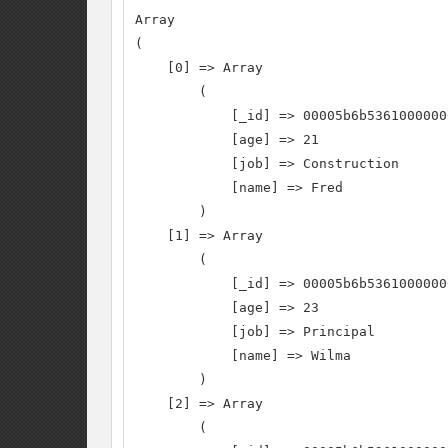
Array

(

    [0] => Array

        (

            [_id] => 00005b6b5361000000
            [age] => 21

            [job] => Construction

            [name] => Fred

        )

    [1] => Array

        (

            [_id] => 00005b6b5361000000
            [age] => 23

            [job] => Principal

            [name] => Wilma

        )

    [2] => Array

        (
