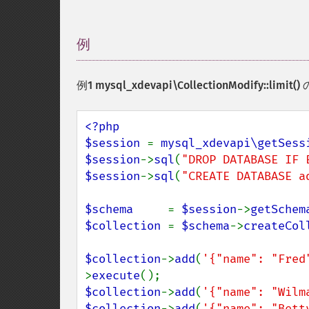
例
¶
例1
mysql_xdevapi\CollectionModify::limit()
<?php

$session 
= 
mysql_xdevapi\getSess
$session
->
sql
(
"DROP DATABASE IF 
$session
->
sql
(
"CREATE DATABASE a
$schema     
= 
$session
->
getSchem
$collection 
= 
$schema
->
createCol
$collection
->
add
(
'{"name": "Fred
>
execute
$collection
->
add
(
'{"name": "Wilm
$collection
->
add
(
'{"name": "Bett