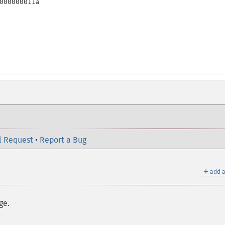
000000011a

l Request
•
Report a Bug
＋
add a
ge.