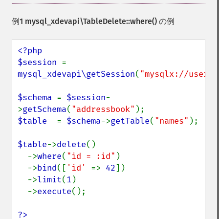
例1
mysql_xdevapi\TableDelete::where()
の例
<?php

$session 
= 
mysql_xdevapi\getSession
(
"mysqlx://user:p
$schema 
= 
$session
-
>
getSchema
(
"addressbook"
$table  
= 
$schema
->
getTable
(
"names"
);

$table
->
delete
()

  ->
where
(
"id = :id"
)

  ->
bind
([
'id' 
=> 
42
])

  ->
limit
(
1
)

  ->
execute
();

?>