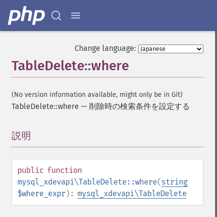
Change language:
TableDelete::where
(No version information available, might only be in Git)
TableDelete::where
—
削除時の検索条件を設定する
説明
¶
public
function
mysql_xdevapi\TableDelete::where
(
string
$where_expr
):
mysql_xdevapi\TableDelete