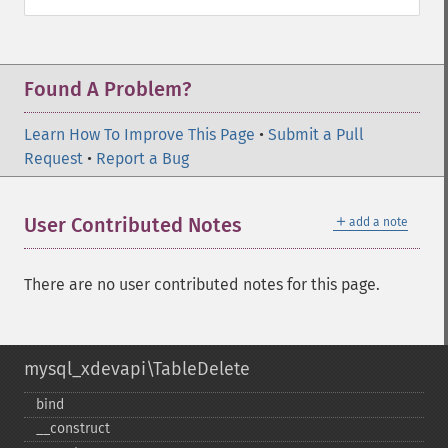
Found A Problem?
Learn How To Improve This Page
•
Submit a Pull
Request
•
Report a Bug
＋
User Contributed Notes
add a note
There are no user contributed notes for this page.
mysql_xdevapi\TableDelete
bind
_​_​construct