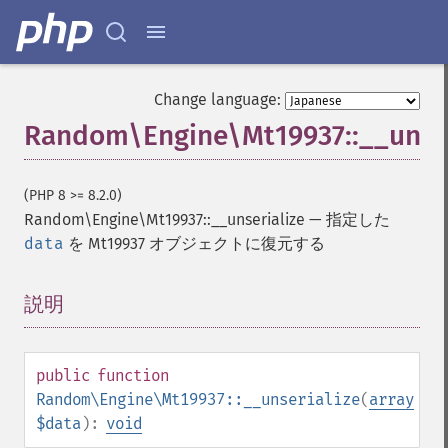
Change language:
Random\Engine\Mt19937::__unser
(PHP 8 >= 8.2.0)
Random\Engine\Mt19937::__unserialize
—
指定した
data
を Mt19937 オブジェクトに復元する
説明
¶
public
function
Random\Engine\Mt19937::__unserialize
(
array
$data
):
void