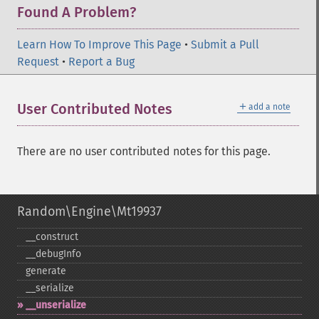
Found A Problem?
Learn How To Improve This Page
•
Submit a Pull
Request
•
Report a Bug
＋
User Contributed Notes
add a note
There are no user contributed notes for this page.
Random\Engine\Mt19937
_​_​construct
_​_​debugInfo
generate
_​_​serialize
_​_​unserialize