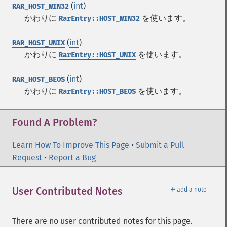
(
int
)
RAR_HOST_WIN32
かわりに
を使います。
RarEntry::HOST_WIN32
(
int
)
RAR_HOST_UNIX
かわりに
を使います。
RarEntry::HOST_UNIX
(
int
)
RAR_HOST_BEOS
かわりに
を使います。
RarEntry::HOST_BEOS
Found A Problem?
Learn How To Improve This Page
•
Submit a Pull
Request
•
Report a Bug
＋
User Contributed Notes
add a note
There are no user contributed notes for this page.