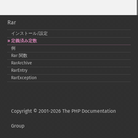
Rar
インストール/設定
定義済み定数
例
Rar 関数
RarArchive
RarEntry
RarException
Copyright © 2001-2026 The PHP Documentation
Group