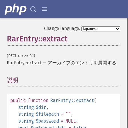
Change language:
RarEntry::extract
(PECL rar >= 0.1)
RarEntry::extract
—
アーカイブのエントリを展開する
説明
¶
public
function
RarEntry::extract
(
string
$dir
,
string
$filepath
= ""
,
string
$password
= NULL
,
bool
$extended_data
=
false