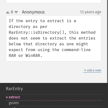
Anonymous
0
13 years ago
¶
up
down
If the entry to extract is a 
directory as per 
RarEntry::isDirectory(), this method 
does not seem to extract the entries 
below that directory as one might 
expect from using the command-line 
RAR or WinRAR.
＋
add a note
RarEntry
extract
getAttr