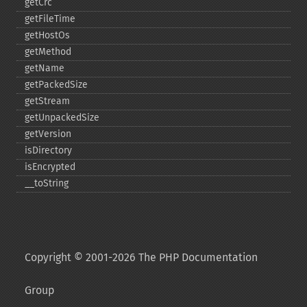
getCrc
getFileTime
getHostOs
getMethod
getName
getPackedSize
getStream
getUnpackedSize
getVersion
isDirectory
isEncrypted
_​_​toString
Copyright © 2001-2026 The PHP Documentation
Group