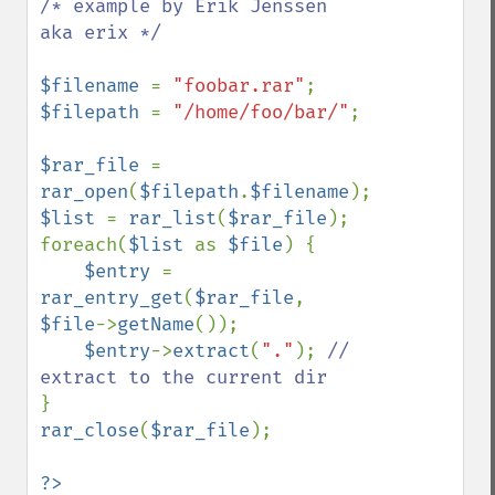
/* example by Erik Jenssen 
aka erix */

$filename 
= 
"foobar.rar"
$filepath 
= 
"/home/foo/bar/"
;

$rar_file 
= 
rar_open
(
$filepath
.
$filename
$list 
= 
rar_list
(
$rar_file
);

foreach(
$list 
as 
$file
) {

$entry 
= 
rar_entry_get
(
$rar_file
, 
$file
->
getName
());

$entry
->
extract
(
"."
); 
// 
rar_close
(
$rar_file
);

?>