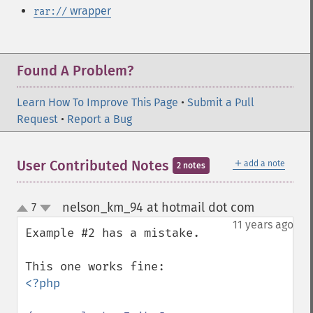
wrapper
rar://
Found A Problem?
Learn How To Improve This Page
•
Submit a Pull
Request
•
Report a Bug
＋
User Contributed Notes
add a note
2 notes
nelson_km_94 at hotmail dot com
7
¶
up
down
11 years ago
Example #2 has a mistake.

<?php
