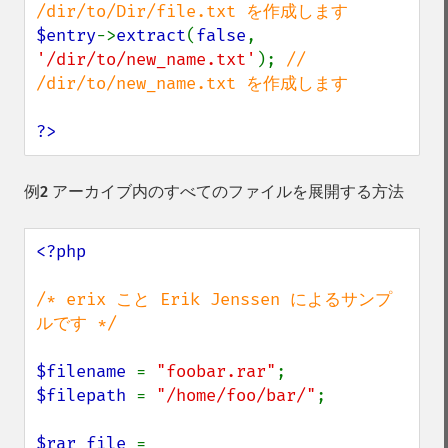
$entry
->
extract
(
false
, 
'/dir/to/new_name.txt'
); 
// 
/dir/to/new_name.txt を作成します

?>
例2 アーカイブ内のすべてのファイルを展開する方法
<?php

/* erix こと Erik Jenssen によるサンプ
ルです */

$filename 
= 
"foobar.rar"
$filepath 
= 
"/home/foo/bar/"
;

$rar_file 
= 