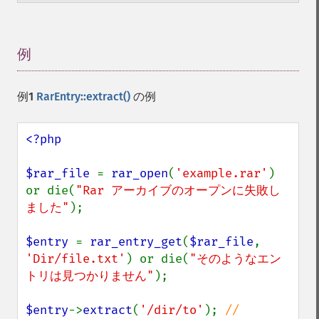
例
¶
例1
RarEntry::extract()
の例
<?php

$rar_file 
= 
rar_open
(
'example.rar'
) 
or die(
"Rar アーカイブのオープンに失敗し
ました"
);

$entry 
= 
rar_entry_get
(
$rar_file
, 
'Dir/file.txt'
) or die(
"そのようなエン
トリは見つかりません"
);

$entry
->
extract
(
'/dir/to'
); 
// 