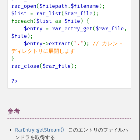
rar_open
(
$filepath
.
$filename
$list 
= 
rar_list
(
$rar_file
);

foreach(
$list 
as 
$file
) {

$entry 
= 
rar_entry_get
(
$rar_file
, 
$file
);

$entry
->
extract
(
"."
); 
// カレント
rar_close
(
$rar_file
);

?>
参考
¶
RarEntry::getStream()
- このエントリのファイルハ
ンドラを取得する