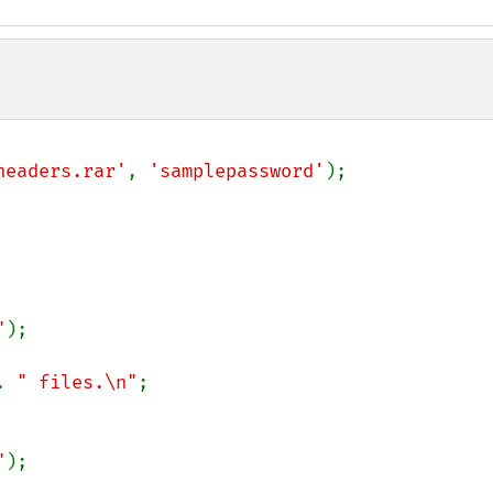
headers.rar'
, 
'samplepassword'
);

"
);

. 
" files.\n"
;

"
);
