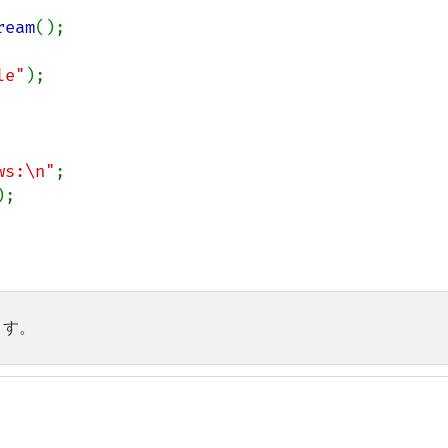
ream
();

le"
);

ws:\n"
;

);

ます。