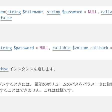
pen
(
string
$filename
,
string
$password
= NULL
,
call
|
false
string
$password
= NULL
,
callable
$volume_callback
chive
インスタンスを返します。
プンするときには、 最初のボリュームのパスをパラメータに指
示することはできません。これは仕様です。