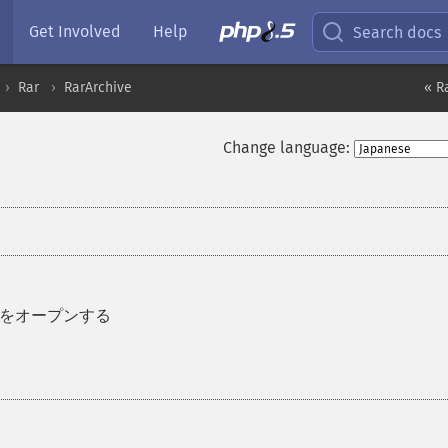
Get Involved
Help
Search docs
Rar
RarArchive
« R
Change language:
イブをオープンする