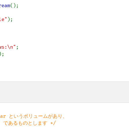
ream
();

le"
);

ws:\n"
;

);

1.rar というボリュームがあり、
