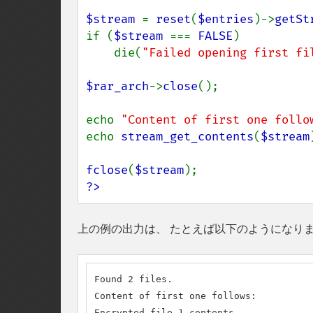
$stream 
= 
reset
(
$entries
)->
getSt
if (
$stream 
=== 
FALSE
)

    die(
"Failed opening first fi
$rar_arch
->
close
();

echo 
"Content of first one follo
echo 
stream_get_contents
(
$stream
fclose
(
$stream
?>
上の例の出力は、 たとえば以下のようになり
Found 2 files.

Content of first one follows:

Encrypted file 1 contents.