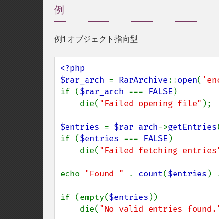
例
¶
例1 オブジェクト指向型
<?php

$rar_arch 
= 
RarArchive
::
open
(
'en
if (
$rar_arch 
=== 
FALSE
)

    die(
"Failed opening file"
);

$entries 
= 
$rar_arch
->
getEntries
if (
$entries 
=== 
FALSE
)

    die(
"Failed fetching entries
echo 
"Found " 
. 
count
(
$entries
) 
if (empty(
$entries
))

    die(
"No valid entries found.