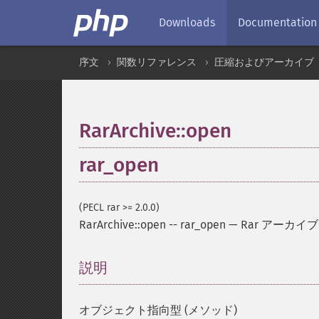
Downloads
Documentation
序文
関数リファレンス
圧縮およびアーカイブ
RarArchive::open
rar_open
(PECL rar >= 2.0.0)
RarArchive::open
--
rar_open
—
Rar アーカ
説明
¶
オブジェクト指向型 (メソッド)