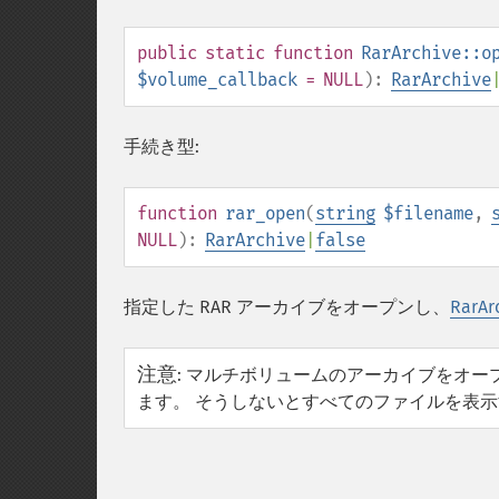
public
static
function
RarArchive::o
$volume_callback
= NULL
):
RarArchive
手続き型:
function
rar_open
(
string
$filename
,
NULL
):
RarArchive
|
false
指定した RAR アーカイブをオープンし、
RarAr
注意
:
マルチボリュームのアーカイブをオー
ます。 そうしないとすべてのファイルを表