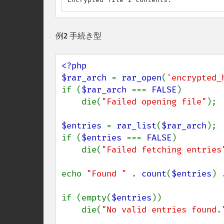
例2 手続き型
<?php

$rar_arch 
= 
rar_open
(
'encrypted_
if (
$rar_arch 
=== 
FALSE
)

    die(
"Failed opening file"
);

$entries 
= 
rar_list
(
$rar_arch
);

if (
$entries 
=== 
FALSE
)

    die(
"Failed fetching entries
echo 
"Found " 
. 
count
(
$entries
) 
if (empty(
$entries
))

    die(
"No valid entries found.