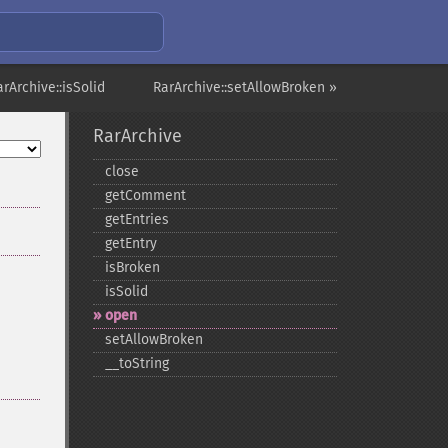
arArchive::isSolid
RarArchive::setAllowBroken »
RarArchive
close
getComment
getEntries
getEntry
isBroken
isSolid
open
setAllowBroken
_​_​toString