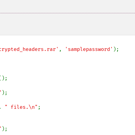
crypted_headers.rar'
, 
'samplepassword'
);

();

"
);

. 
" files.\n"
;

"
);
