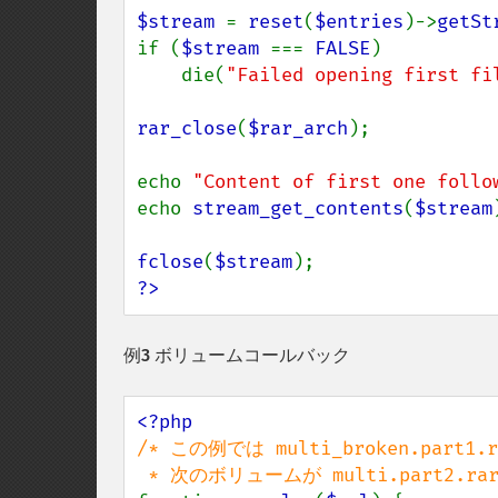
$stream 
= 
reset
(
$entries
)->
getSt
if (
$stream 
=== 
FALSE
)

    die(
"Failed opening first fi
rar_close
(
$rar_arch
);

echo 
"Content of first one follo
echo 
stream_get_contents
(
$stream
fclose
(
$stream
?>
例3 ボリュームコールバック
/* この例では multi_broken.part