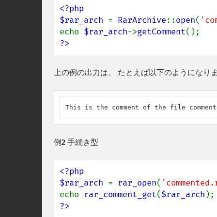
<?php

$rar_arch 
= 
RarArchive
::
open
(
'co
echo 
$rar_arch
->
getComment
?>
上の例の出力は、 たとえば以下のようになり
This is the comment of the file comment
例2 手続き型
<?php

$rar_arch 
= 
rar_open
(
'commented.
echo 
rar_comment_get
(
$rar_arch
?>