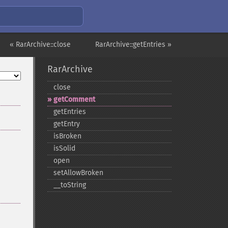
« RarArchive::close
RarArchive::getEntries »
RarArchive
close
getComment
getEntries
getEntry
isBroken
isSolid
open
setAllowBroken
_​_​toString