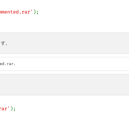
mmented.rar'
);

ます。
ed.rar.
rar'
);
