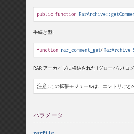
public
function
RarArchive::getComme
手続き型:
function
rar_comment_get
(
RarArchive
RAR アーカイブに格納された (グローバル) コ
注意
:
この拡張モジュールは、エントリごと
パラメータ
¶
rarfile