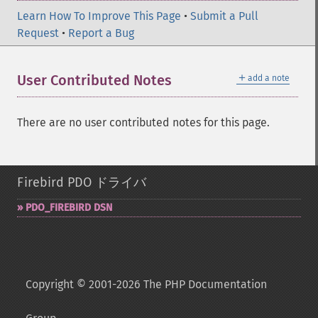
Learn How To Improve This Page
•
Submit a Pull
Request
•
Report a Bug
＋
User Contributed Notes
add a note
There are no user contributed notes for this page.
Firebird PDO ドライバ
PDO_​FIREBIRD DSN
Copyright © 2001-2026 The PHP Documentation