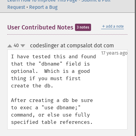
Request
•
Report a Bug
＋
User Contributed Notes
add a note
3 notes
codeslinger at compsalot dot com
40
¶
up
down
17 years ago
I have tested this and found 
that the "dbname" field is 
optional.  Which is a good 
thing if you must first 
create the db.

After creating a db be sure 
to exec a "use dbname;"  
command, or else use fully 
specified table references.