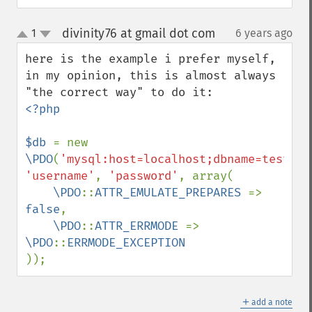
divinity76 at gmail dot com
1
6 years ago
¶
up
down
here is the example i prefer myself, 
in my opinion, this is almost always 
<?php

$db 
= new 
\PDO
(
'mysql:host=localhost;dbname=testdb;
'username'
, 
'password'
, array(

\PDO
::
ATTR_EMULATE_PREPARES 
=> 
false
,

\PDO
::
ATTR_ERRMODE 
=> 
\PDO
::
));
＋
add a note