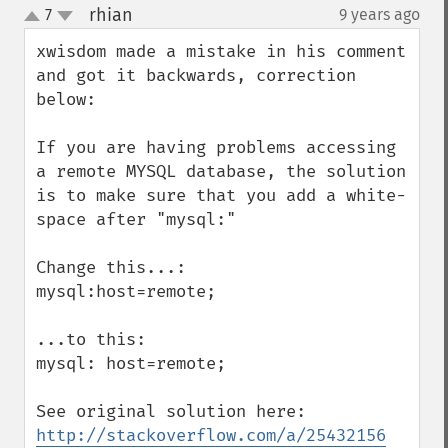
rhian
7
9 years ago
¶
up
down
xwisdom made a mistake in his comment 
and got it backwards, correction 
below:

If you are having problems accessing 
a remote MYSQL database, the solution 
is to make sure that you add a white-
space after "mysql:"

Change this...:

mysql:host=remote;

...to this:

mysql: host=remote;

http://stackoverflow.com/a/25432156