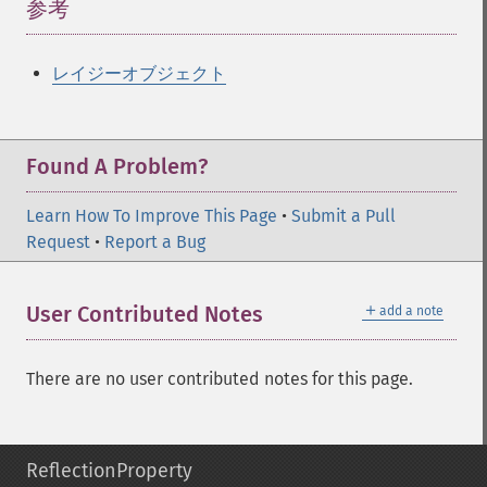
参考
¶
レイジーオブジェクト
Found A Problem?
Learn How To Improve This Page
•
Submit a Pull
Request
•
Report a Bug
＋
User Contributed Notes
add a note
There are no user contributed notes for this page.
ReflectionProperty