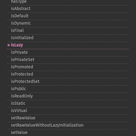
hasType
isAbstract
isDefault
isDynamic
isFinal
isInitialized
isLazy
isPrivate
isPrivateSet
isPromoted
isProtected
isProtectedSet
isPublic
isReadOnly
isStatic
isVirtual
setRawValue
setRawValueWithoutLazyInitialization
setValue