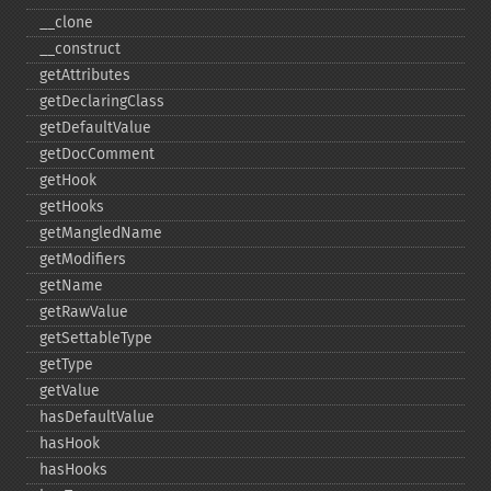
_​_​clone
_​_​construct
getAttributes
getDeclaringClass
getDefaultValue
getDocComment
getHook
getHooks
getMangledName
getModifiers
getName
getRawValue
getSettableType
getType
getValue
hasDefaultValue
hasHook
hasHooks