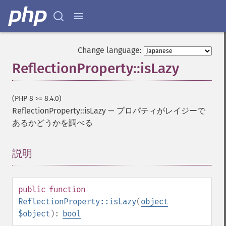
Change language:
ReflectionProperty::isLazy
(PHP 8 >= 8.4.0)
ReflectionProperty::isLazy
—
プロパティがレイジーで
あるかどうかを調べる
説明
¶
public
function
ReflectionProperty::isLazy
(
object
$object
):
bool