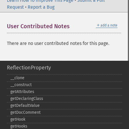
Learn How To Improve This Page
•
Submit a Pull
Request
•
Report a Bug
＋
User Contributed Notes
add a note
There are no user contributed notes for this page.
ReflectionProperty
_​_​clone
_​_​construct
getAttributes
getDeclaringClass
getDefaultValue
getDocComment
getHook
getHooks