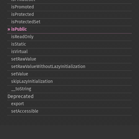
isPromoted
isProtected
isProtectedSet
isPublic
isReadOnly
isStatic
isVirtual
setRawValue
setRawValueWithoutLazyInitialization
setValue
skipLazyInitialization
_​_​toString
Deprecated
export
setAccessible