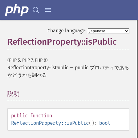
Change language:
ReflectionProperty::isPublic
(PHP 5, PHP 7, PHP 8)
ReflectionProperty::isPublic
—
public プロパティである
かどうかを調べる
説明
¶
public
function
ReflectionProperty::isPublic
():
bool