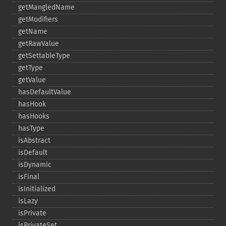
getMangledName
getModifiers
getName
getRawValue
getSettableType
getType
getValue
hasDefaultValue
hasHook
hasHooks
hasType
isAbstract
isDefault
isDynamic
isFinal
isInitialized
isLazy
isPrivate
isPrivateSet