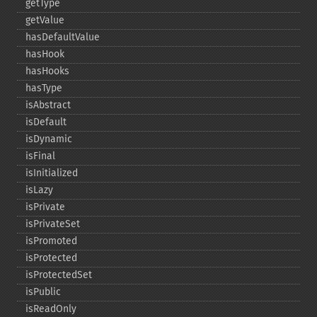
getType
getValue
hasDefaultValue
hasHook
hasHooks
hasType
isAbstract
isDefault
isDynamic
isFinal
isInitialized
isLazy
isPrivate
isPrivateSet
isPromoted
isProtected
isProtectedSet
isPublic
isReadOnly