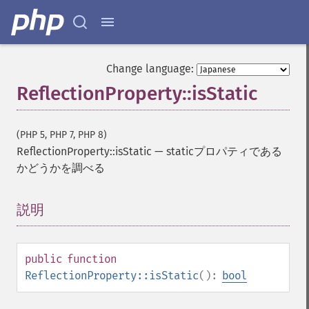
Change language:
ReflectionProperty::isStatic
(PHP 5, PHP 7, PHP 8)
ReflectionProperty::isStatic
—
staticプロパティである
かどうかを調べる
説明
¶
public
function
ReflectionProperty::isStatic
():
bool