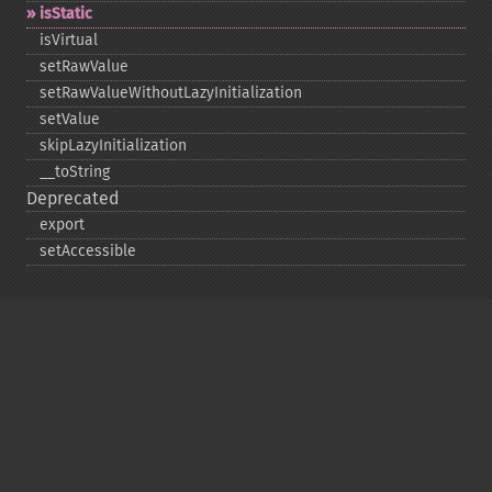
isStatic
isVirtual
setRawValue
setRawValueWithoutLazyInitialization
setValue
skipLazyInitialization
_​_​toString
Deprecated
export
setAccessible
Copyright © 2001-2026 The PHP Documentation
Group
My PHP.net
Contact
Other PHP.net sites