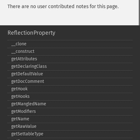
There are no user contributed notes for this page.
ReflectionProperty
_​_​clone
_​_​construct
getAttributes
getDeclaringClass
getDefaultValue
getDocComment
getHook
getHooks
getMangledName
getModifiers
getName
getRawValue
getSettableType