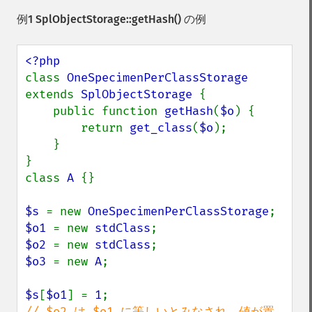
例1
SplObjectStorage::getHash()
の例
class 
OneSpecimenPerClassStorage 
extends 
SplObjectStorage 
{

    public function 
getHash
(
$o
) {

        return 
get_class
(
$o
);

    }

}

class 
A 
{}

$s 
= new 
OneSpecimenPerClassStorage
$o1 
= new 
stdClass
$o2 
= new 
stdClass
$o3 
= new 
A
;

$s
[
$o1
] = 
1
// $o2 は $o1 に等しいとみなされ、値が置