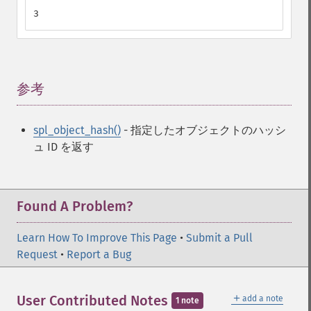
3
参考
¶
spl_object_hash()
- 指定したオブジェクトのハッシ
ュ ID を返す
Found A Problem?
Learn How To Improve This Page
•
Submit a Pull
Request
•
Report a Bug
＋
User Contributed Notes
add a note
1 note