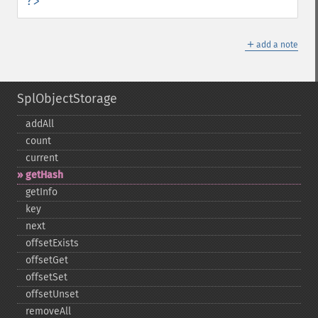
?>
＋
add a note
SplObjectStorage
addAll
count
current
getHash
getInfo
key
next
offsetExists
offsetGet
offsetSet
offsetUnset
removeAll