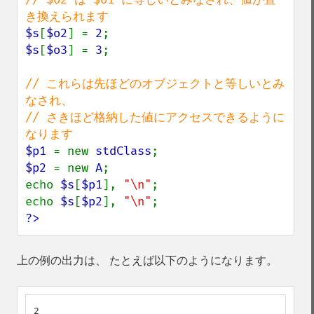
$s
[
$o2
] = 
2
$s
[
$o3
] = 
3
;

// これらは先ほどのオブジェクトと等しいとみ
なされ、

// さきほど格納した値にアクセスできるように
$p1 
= new 
stdClass
$p2 
= new 
A
;

echo 
$s
[
$p1
], 
"\n"
;

echo 
$s
[
$p2
], 
"\n"
?>
上の例の出力は、 たとえば以下のようになります。
2
