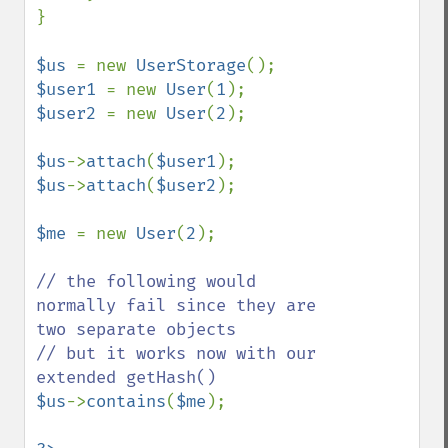
}

$us 
= new 
UserStorage
$user1 
= new 
User
(
1
$user2 
= new 
User
(
2
);

$us
->
attach
(
$user1
$us
->
attach
(
$user2
);

$me 
= new 
User
(
2
);

// the following would 
normally fail since they are 
two separate objects 

// but it works now with our 
$us
->
contains
(
$me
);
