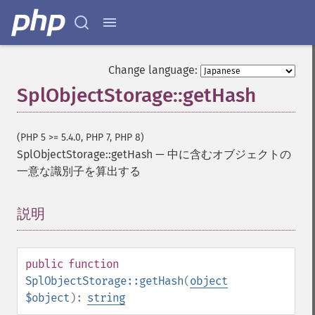
Change language:
SplObjectStorage::getHash
(PHP 5 >= 5.4.0, PHP 7, PHP 8)
SplObjectStorage::getHash
—
中に含むオブジェクトの
一意な識別子を算出する
説明
¶
public
function
SplObjectStorage::getHash
(
object
$object
):
string