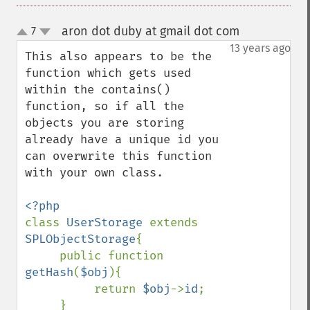
aron dot duby at gmail dot com
7
¶
up
down
13 years ago
This also appears to be the 
function which gets used 
within the contains() 
function, so if all the 
objects you are storing 
already have a unique id you 
can overwrite this function 
with your own class.

class 
UserStorage 
extends 
SPLObjectStorage
{

     public function 
getHash
(
$obj
){

          return 
$obj
->
id
;

     }
