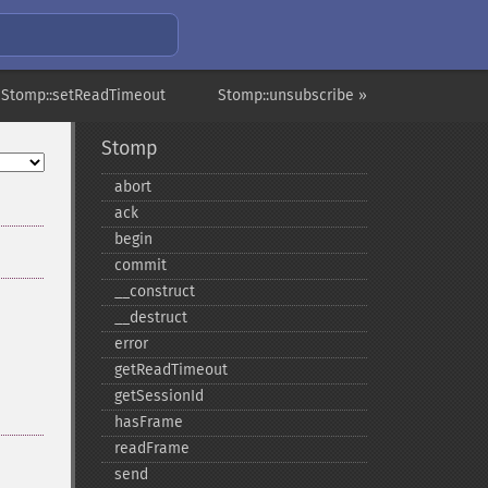
 Stomp::setReadTimeout
Stomp::unsubscribe »
Stomp
abort
ack
begin
commit
_​_​construct
_​_​destruct
error
getReadTimeout
getSessionId
hasFrame
readFrame
send