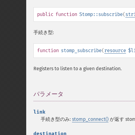
public
function
Stomp::subscribe
(
str
手続き型:
function
stomp_subscribe
(
resource
$l
Registers to listen to a given destination.
パラメータ
¶
link
手続き型のみ:
stomp_connect()
が返す sto
destination