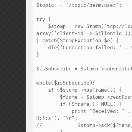
$topic  = '/topic/perm.user';

try {

    $stomp = new Stomp('tcp://localhost:61613','system','manager', 
array('client-id'=> $clientId ));
} catch(StompException $e) {

    die('Connection failed: ' . $e->getMessage());

}

$isSubscribe = $stomp->subscribe(
while($isSubscribe){

    if ($stomp->hasFrame()) {

        $frame = $stomp->readFrame();

        if ($frame != NULL) {

            print "Received: " . $frame->body . " - time now is " . date("Y-m-d 
H:i:s"). "\n";

//            $stomp->ack($frame)