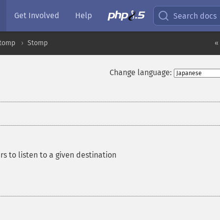
Get Involved
Help
Search docs
tomp
Stomp
«
Change language:
rs to listen to a given destination