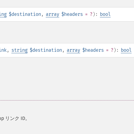
ing
$destination
,
array
$headers
= ?
):
bool
ink
,
string
$destination
,
array
$headers
= ?
):
bool
mp リンク ID。