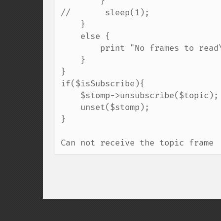
        }

//       sleep(1);

    }

    else {

        print "No frames to read\n";

    }

}

if($isSubscribe){

    $stomp->unsubscribe($topic);

    unset($stomp);

}

Can not receive the topic frame