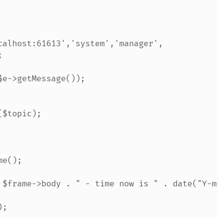


$topic);

;
