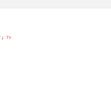
; ?>
