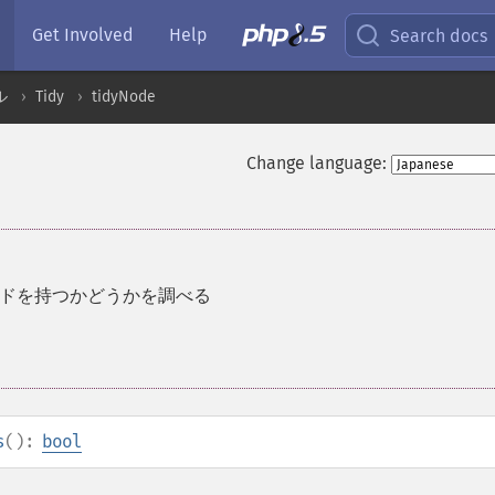
Get Involved
Help
Search docs
ル
Tidy
tidyNode
Change language:
ドを持つかどうかを調べる
s
():
bool