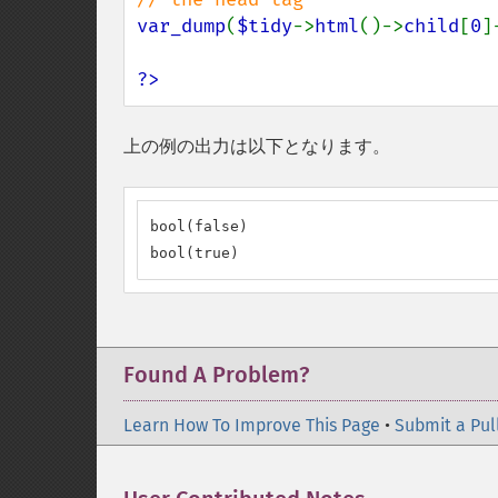
var_dump
(
$tidy
->
html
()->
child
[
0
]
?>
上の例の出力は以下となります。
bool(false)

bool(true)
Found A Problem?
Learn How To Improve This Page
•
Submit a Pul