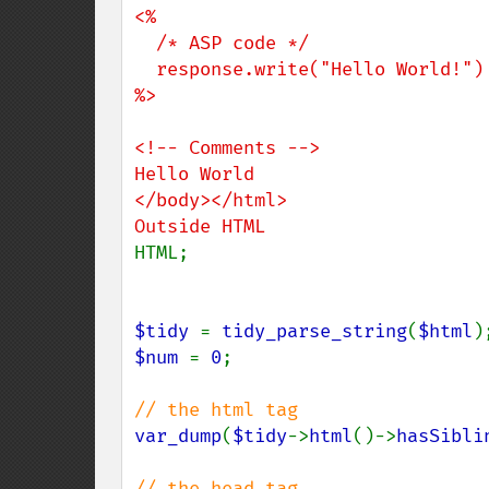
<%

  /* ASP code */

  response.write("Hello World!")

%>

<!-- Comments -->

Hello World

</body></html>

HTML;

$tidy 
= 
tidy_parse_string
(
$html
$num 
= 
0
;

var_dump
(
$tidy
->
html
()->
hasSibli