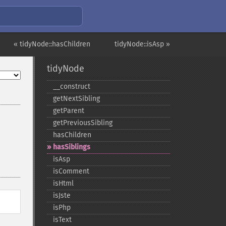
« tidyNode::hasChildren
tidyNode::isAsp »
tidyNode
_​_​construct
getNextSibling
getParent
getPreviousSibling
hasChildren
hasSiblings
isAsp
isComment
isHtml
isJste
isPhp
isText