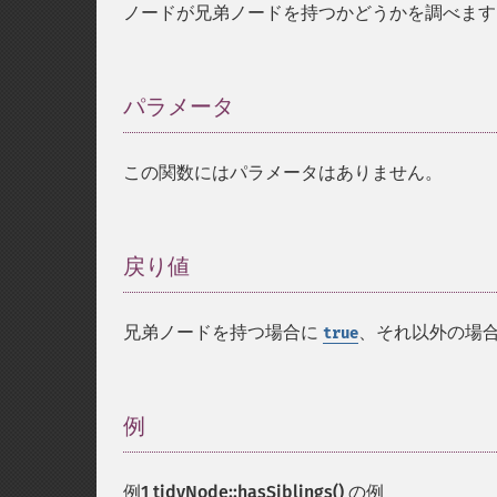
ノードが兄弟ノードを持つかどうかを調べます
パラメータ
¶
この関数にはパラメータはありません。
戻り値
¶
兄弟ノードを持つ場合に
、それ以外の場
true
例
¶
例1
tidyNode::hasSiblings()
の例