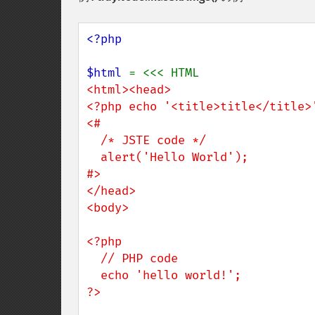
<?php

$html 
<html><head>

<?php echo '<title>title</title>'
<# 

  /* JSTE code */

  alert('Hello World'); 

#>

</head>

<body>

<?php

  // PHP code

  echo 'hello world!';

?>
