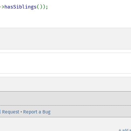
->
hasSiblings
());

l Request
•
Report a Bug
＋
add a