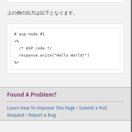
上の例の出力は以下となります。
# asp node #1

<%

  /* ASP code */

  response.write("Hello World!")

%>
Found A Problem?
Learn How To Improve This Page
•
Submit a Pull
Request
•
Report a Bug