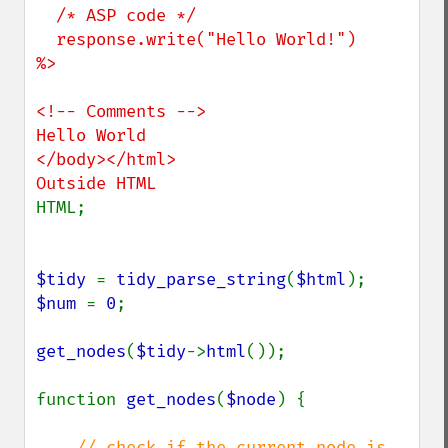
  /* ASP code */

  response.write("Hello World!")

%>

<!-- Comments -->

Hello World

</body></html>

HTML;

$tidy 
= 
tidy_parse_string
(
$html
$num 
= 
0
;

get_nodes
(
$tidy
->
html
());

function 
get_nodes
(
$node
) {

// check if the current node is 