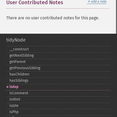
＋
User Contributed Notes
add a note
There are no user contributed notes for this page.
tidyNode
_​_​construct
getNextSibling
getParent
getPreviousSibling
hasChildren
hasSiblings
isAsp
isComment
isHtml
isJste
isPhp