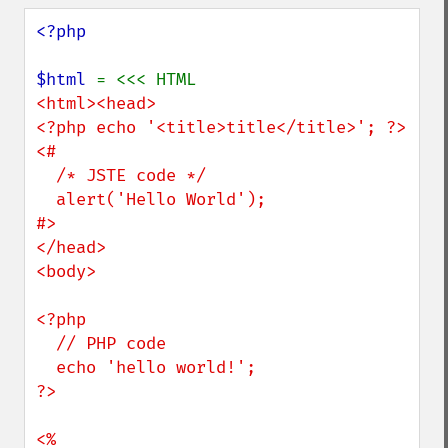
<?php

$html 
<html><head>

<?php echo '<title>title</title>'; ?>

<# 

  /* JSTE code */

  alert('Hello World'); 

#>

</head>

<body>

<?php

  // PHP code

  echo 'hello world!';

?>

<%
