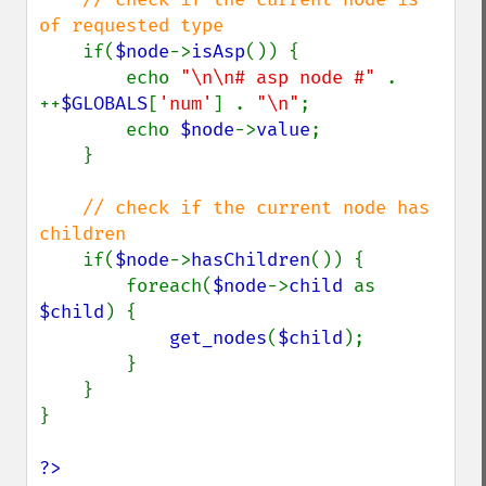
of requested type

if(
$node
->
isAsp
()) {

        echo 
"\n\n# asp node #" 
. 
++
$GLOBALS
[
'num'
] . 
"\n"
;

        echo 
$node
->
value
;

    }

// check if the current node has 
children

if(
$node
->
hasChildren
()) {

        foreach(
$node
->
child 
as 
$child
) {

get_nodes
(
$child
);

        }

    }

}

?>