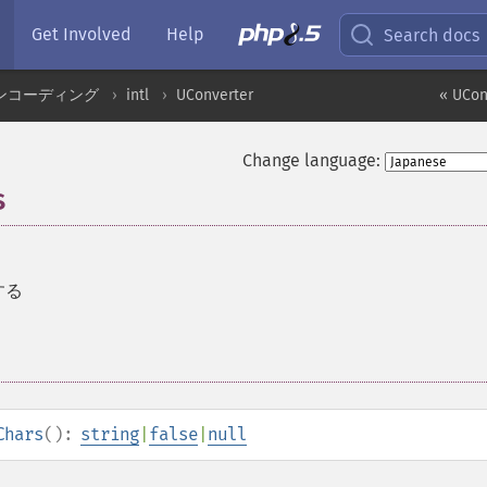
Get Involved
Help
Search docs
ンコーディング
intl
UConverter
« UCon
Change language:
s
する
Chars
():
string
|
false
|
null