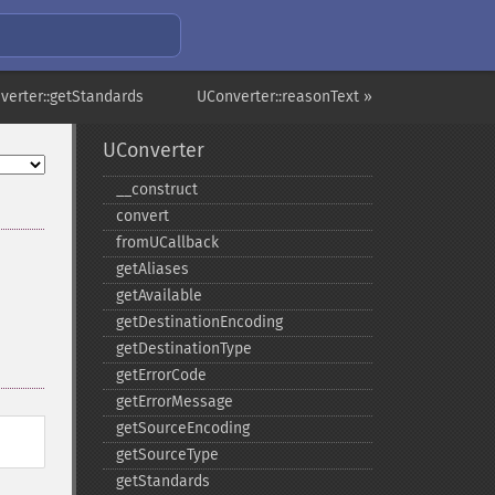
verter::getStandards
UConverter::reasonText »
UConverter
_​_​construct
convert
fromUCallback
getAliases
getAvailable
getDestinationEncoding
getDestinationType
getErrorCode
getErrorMessage
getSourceEncoding
getSourceType
getStandards