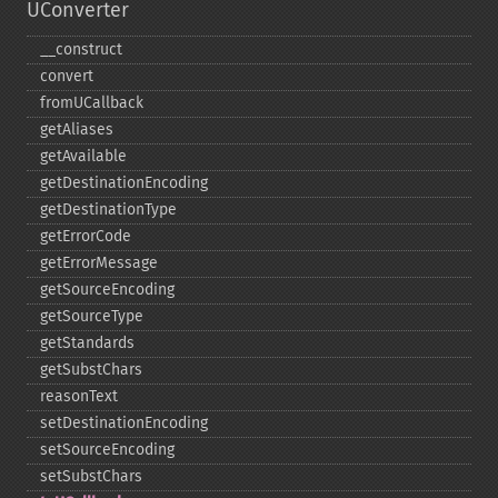
UConverter
_​_​construct
convert
fromUCallback
getAliases
getAvailable
getDestinationEncoding
getDestinationType
getErrorCode
getErrorMessage
getSourceEncoding
getSourceType
getStandards
getSubstChars
reasonText
setDestinationEncoding
setSourceEncoding
setSubstChars