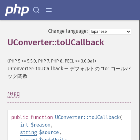
Change language:
UConverter::toUCallback
(PHP 5 >= 5.5.0, PHP 7, PHP 8, PECL >= 3.0.0a1)
UConverter::toUCallback
—
デフォルトの "to" コールバ
ック関数
説明
¶
public
function
UConverter::toUCallback
(
int
$reason
,
string
$source
,
string
$codeUnits
,