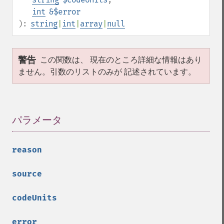
int
&$error
):
string
|
int
|
array
|
null
警告
この関数は、 現在のところ詳細な情報はあり
ません。引数のリストのみが 記述されています。
パラメータ
¶
reason
source
codeUnits
error