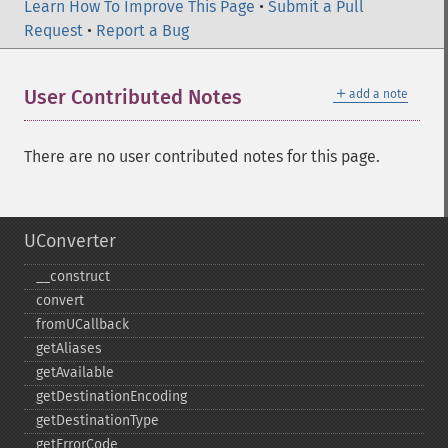
Learn How To Improve This Page
•
Submit a Pull
Request
•
Report a Bug
＋
User Contributed Notes
add a note
There are no user contributed notes for this page.
UConverter
_​_​construct
convert
fromUCallback
getAliases
getAvailable
getDestinationEncoding
getDestinationType
getErrorCode