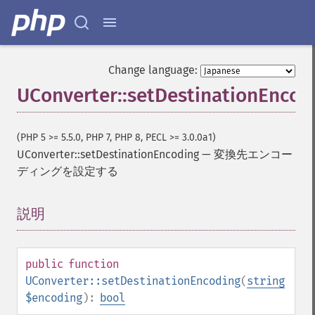
Change language:
UConverter::setDestinationEncod
(PHP 5 >= 5.5.0, PHP 7, PHP 8, PECL >= 3.0.0a1)
UConverter::setDestinationEncoding
—
変換先エンコー
ディングを設定する
説明
¶
public
function
UConverter::setDestinationEncoding
(
string
$encoding
):
bool