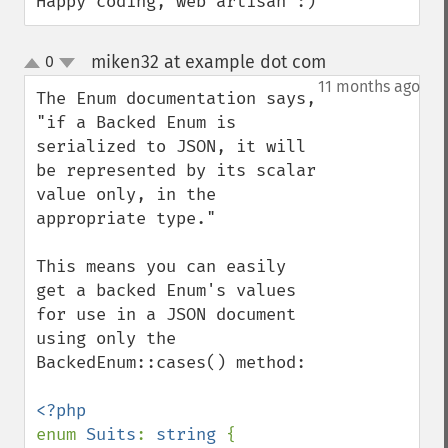
Happy coding, web artisan :)
miken32 at example dot com
0
¶
up
down
11 months ago
The Enum documentation says, 
"if a Backed Enum is 
serialized to JSON, it will 
be represented by its scalar 
value only, in the 
appropriate type."

This means you can easily 
get a backed Enum's values 
for use in a JSON document 
using only the 
BackedEnum::cases() method:

enum 
Suits
: 
string 
{
