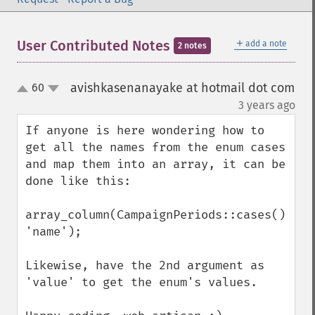
＋
User Contributed Notes
add a note
2 notes
avishkasenanayake at hotmail dot com
60
up
down
¶
3 years ago
If anyone is here wondering how to 
get all the names from the enum cases 
and map them into an array, it can be 
done like this:

array_column(CampaignPeriods::cases(), 
'name');

Likewise, have the 2nd argument as 
'value' to get the enum's values.
