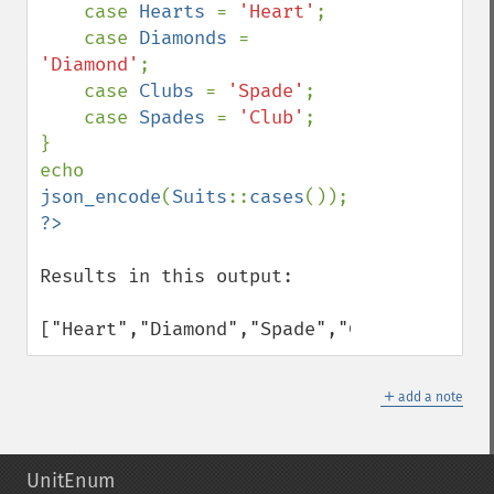
    case 
Hearts 
= 
'Heart'
;

    case 
Diamonds 
= 
'Diamond'
;

    case 
Clubs 
= 
'Spade'
;

    case 
Spades 
= 
'Club'
;

}

echo 
json_encode
(
Suits
::
cases
Results in this output:

["Heart","Diamond","Spade","Club"]
＋
add a note
UnitEnum