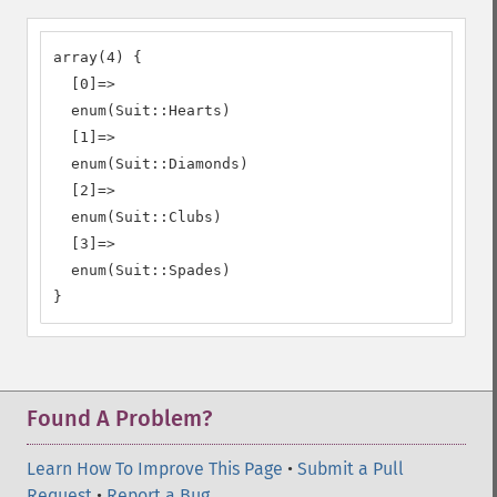
array(4) {

  [0]=>

  enum(Suit::Hearts)

  [1]=>

  enum(Suit::Diamonds)

  [2]=>

  enum(Suit::Clubs)

  [3]=>

  enum(Suit::Spades)

}
Found A Problem?
Learn How To Improve This Page
•
Submit a Pull
Request
•
Report a Bug