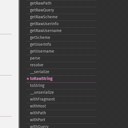
getRawPath
getRawQuery
getRawScheme
getRawUserInfo
getRawUsername
getScheme
getUserInfo
getUsername
parse
resolve
_​_​serialize
toRawString
toString
_​_​unserialize
withFragment
withHost
withPath
withPort
withQuery