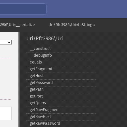
3986\Uri::__serialize
Uri\Rfc3986\Uri::toString »
Uri\Rfc3986\Uri
_​_​construct
_​_​debugInfo
equals
getFragment
getHost
getPassword
getPath
getPort
getQuery
getRawFragment
getRawHost
getRawPassword