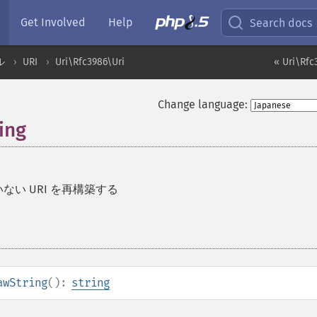
Get Involved
Help
Search docs
ル
URI
Uri\Rfc3986\Uri
« Uri\Rfc
Change language:
ing
ない URI を再構築する
awString
():
string