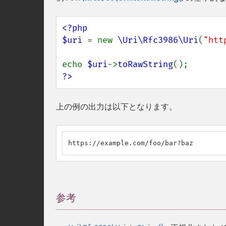
<?php

$uri 
= new 
\Uri\Rfc3986\Uri
(
"htt
echo 
$uri
->
toRawString
?>
上の例の出力は以下となります。
https://example.com/foo/bar?baz
参考
¶