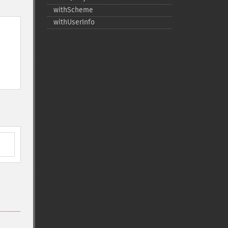
withScheme
withUserInfo