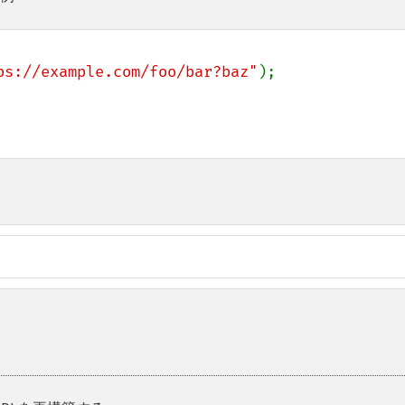
ps://example.com/foo/bar?baz"
);
