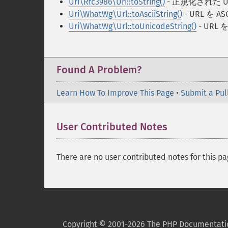
Uri\Rfc3986\Uri::toString()
- 正規化された 
Uri\WhatWg\Url::toAsciiString()
- URL を A
Uri\WhatWg\Url::toUnicodeString()
- URL 
Found A Problem?
Learn How To Improve This Page
•
Submit a Pul
User Contributed Notes
There are no user contributed notes for this pa
Copyright © 2001-2026 The PHP Documentati