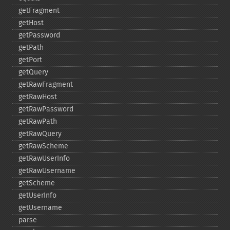
getFragment
getHost
getPassword
getPath
getPort
getQuery
getRawFragment
getRawHost
getRawPassword
getRawPath
getRawQuery
getRawScheme
getRawUserInfo
getRawUsername
getScheme
getUserInfo
getUsername
parse