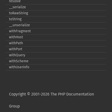
resolve
_​_​serialize
toRawString
toString
_​_​unserialize
withFragment
withHost
withPath
withPort
withQuery
withScheme
withUserInfo
Copyright © 2001-2026 The PHP Documentation
Group