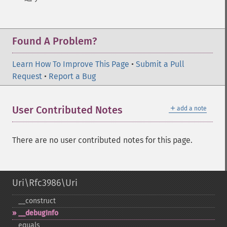
Found A Problem?
Learn How To Improve This Page
•
Submit a Pull
Request
•
Report a Bug
＋
User Contributed Notes
add a note
There are no user contributed notes for this page.
Uri\Rfc3986\Uri
_​_​construct
_​_​debugInfo
equals