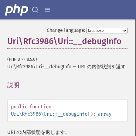
Change language:
Uri\Rfc3986\Uri::__debugInfo
(PHP 8 >= 8.5.0)
Uri\Rfc3986\Uri::__debugInfo
—
URI の内部状態を返す
説明
¶
public
function
Uri\Rfc3986\Uri::__debugInfo
():
array
URI の内部状態を返します。