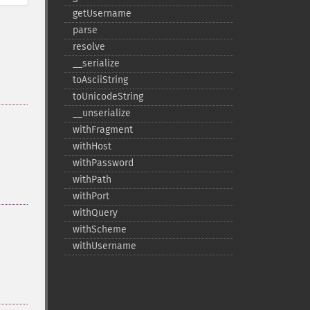
getUsername
parse
resolve
_​_​serialize
toAsciiString
toUnicodeString
_​_​unserialize
withFragment
withHost
withPassword
withPath
withPort
withQuery
withScheme
withUsername