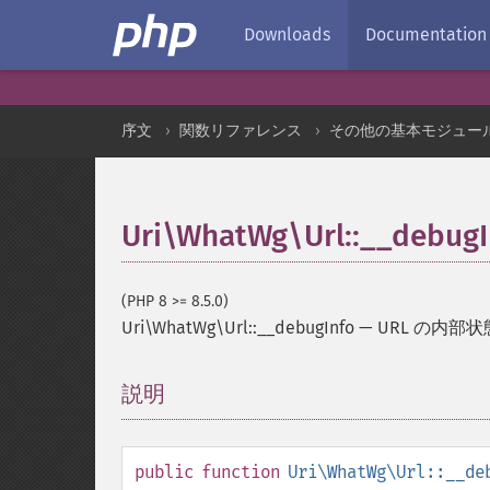
Downloads
Documentation
序文
関数リファレンス
その他の基本モジュー
Uri\WhatWg\Url::__debugI
(PHP 8 >= 8.5.0)
Uri\WhatWg\Url::__debugInfo
—
URL の内部
説明
¶
public
function
Uri\WhatWg\Url::__de