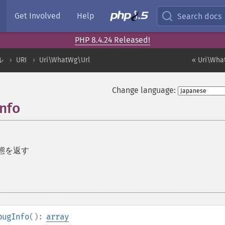
Get Involved
Help
Search docs
PHP 8.4.24 Released!
ル
URI
Uri\WhatWg\Url
« Uri\Wha
Change language:
nfo
状態を返す
bugInfo
():
array