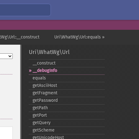
tWg\Url::__construct
Uri\WhatWg\Url::equals »
Uri\WhatWg\Url
_​_​construct
_​_​debugInfo
equals
getAsciiHost
getFragment
getPassword
getPath
getPort
getQuery
getScheme
getUnicodeHost