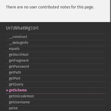
There are no user contributed notes for this page.
Uri\WhatWg\Url
_​_​construct
_​_​debugInfo
equals
getAsciiHost
getFragment
getPassword
getPath
getPort
getQuery
getScheme
getUnicodeHost
getUsername
parse