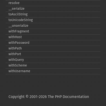
resolve
_​_​serialize
toAsciiString
toUnicodeString
_​_​unserialize
withFragment
withHost
withPassword
withPath
withPort
withQuery
withScheme
withUsername
Copyright © 2001-2026 The PHP Documentation