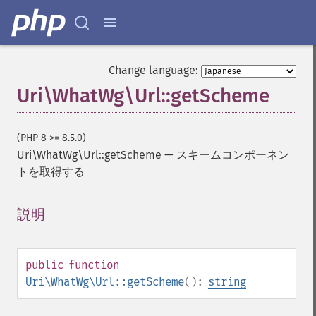
Change language:
Uri\WhatWg\Url::getScheme
(PHP 8 >= 8.5.0)
Uri\WhatWg\Url::getScheme
—
スキームコンポーネン
トを取得する
説明
¶
public
function
Uri\WhatWg\Url::getScheme
():
string