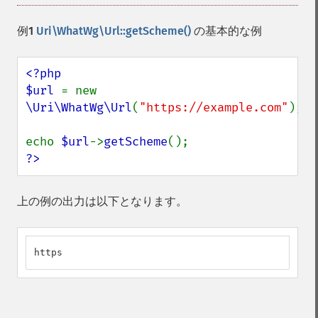
例1
Uri\WhatWg\Url::getScheme()
の基本的な例
<?php

$url 
= new 
\Uri\WhatWg\Url
(
"https://example.com"
);

echo 
$url
->
getScheme
?>
上の例の出力は以下となります。
https