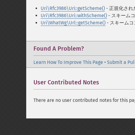
Uri\Rfc3986\Uri::getScheme()
- 正規化さ
Uri\Rfc3986\Uri::withScheme()
- スキーム
Uri\WhatWg\Url::getScheme()
- スキーム
Found A Problem?
Learn How To Improve This Page
•
Submit a Pul
User Contributed Notes
There are no user contributed notes for this pa