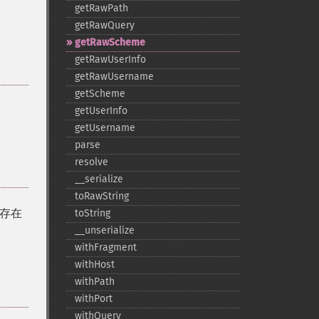
getRawPath
getRawQuery
getRawScheme
getRawUserInfo
getRawUsername
getScheme
getUserInfo
getUsername
parse
resolve
_​_​serialize
toRawString
存在
toString
_​_​unserialize
withFragment
withHost
withPath
withPort
withQuery