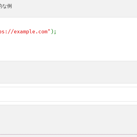
的な例
ps://example.com"
);
