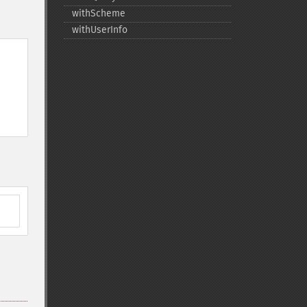
withScheme
withUserInfo