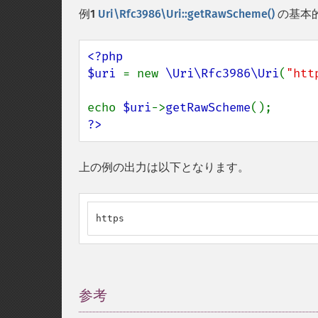
例1
Uri\Rfc3986\Uri::getRawScheme()
の基本
<?php

$uri 
= new 
\Uri\Rfc3986\Uri
(
"htt
echo 
$uri
->
getRawScheme
?>
上の例の出力は以下となります。
https
参考
¶