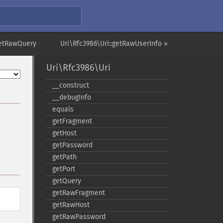
getRawQuery
Uri\Rfc3986\Uri::getRawUserInfo »
Uri\Rfc3986\Uri
_​_​construct
_​_​debugInfo
equals
getFragment
getHost
getPassword
getPath
getPort
getQuery
getRawFragment
getRawHost
getRawPassword