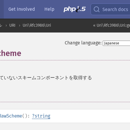
Get Involved
Help
Search docs
ル
URI
Uri\Rfc3986\Uri
« Uri\Rfc3986\Uri::
Change language:
Scheme
ていないスキームコンポーネントを取得する
RawScheme
():
?
string