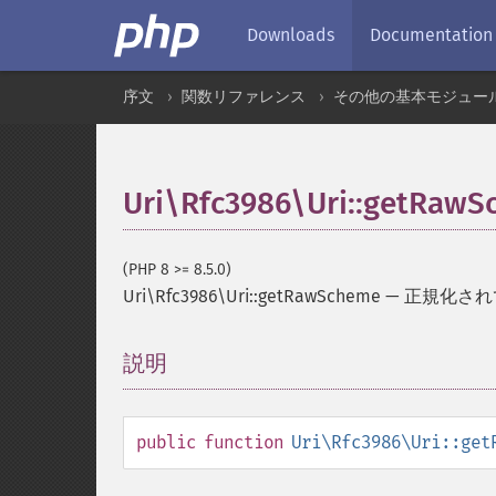
Downloads
Documentation
序文
関数リファレンス
その他の基本モジュー
Uri\Rfc3986\Uri::getRaw
(PHP 8 >= 8.5.0)
Uri\Rfc3986\Uri::getRawScheme
—
正規化され
説明
¶
public
function
Uri\Rfc3986\Uri::get