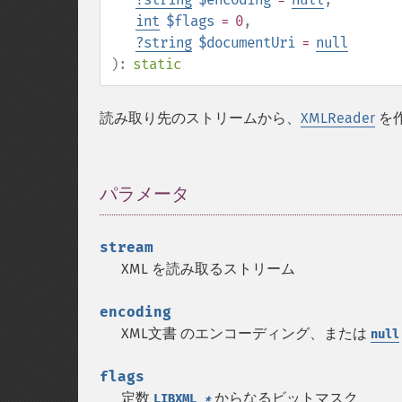
int
$flags
= 0
,
?
string
$documentUri
=
null
):
static
読み取り先のストリームから、
XMLReader
を
パラメータ
¶
stream
XML を読み取るストリーム
encoding
XML文書 のエンコーディング、または
null
flags
定数
からなるビットマスク
LIBXML_
*