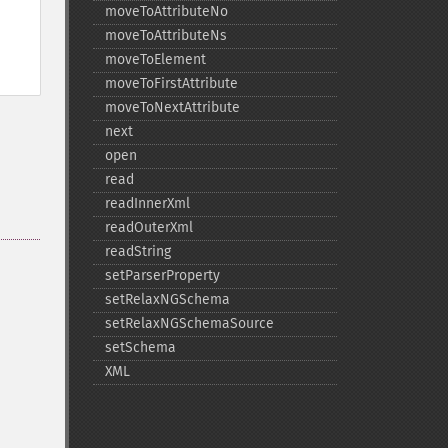
moveToAttributeNo
moveToAttributeNs
moveToElement
moveToFirstAttribute
moveToNextAttribute
next
open
read
readInnerXml
readOuterXml
readString
setParserProperty
setRelaxNGSchema
setRelaxNGSchemaSource
setSchema
XML