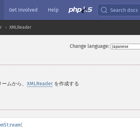
Get Involved
Help
Search docs
r
XMLReader
Change language:
リームから、
XMLReader
を作成する
omStream
(