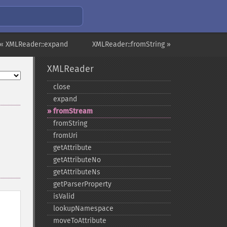
« XMLReader::expand
XMLReader::fromString »
XMLReader
close
expand
fromStream
fromString
fromUri
getAttribute
getAttributeNo
getAttributeNs
getParserProperty
isValid
lookupNamespace
moveToAttribute