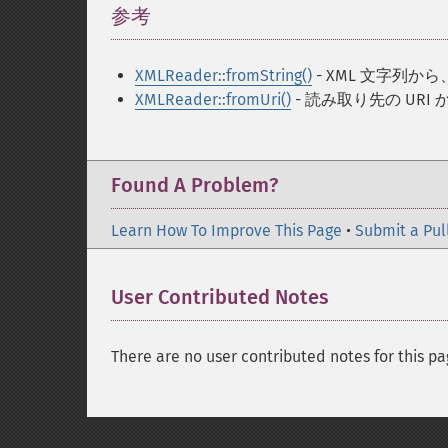
参考
¶
XMLReader::fromString()
- XML 文字列から
XMLReader::fromUri()
- 読み取り先の URI 
Found A Problem?
Learn How To Improve This Page
•
Submit a Pul
User Contributed Notes
There are no user contributed notes for this pa