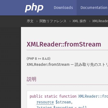
Downloads
Documentation
序文
関数リファレンス
XML 操作
XMLReade
XMLReader::fromStream
(PHP 8 >= 8.4.0)
XMLReader::fromStream
—
読み取り先のスト
説明
¶
public
static
function
XMLReader::fr
resource
$stream
,
?
string
$encoding
=
null
,