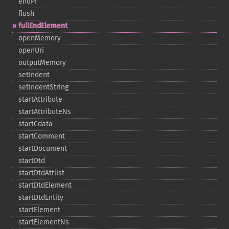
endPi
flush
fullEndElement
openMemory
openUri
outputMemory
setIndent
setIndentString
startAttribute
startAttributeNs
startCdata
startComment
startDocument
startDtd
startDtdAttlist
startDtdElement
startDtdEntity
startElement
startElementNs