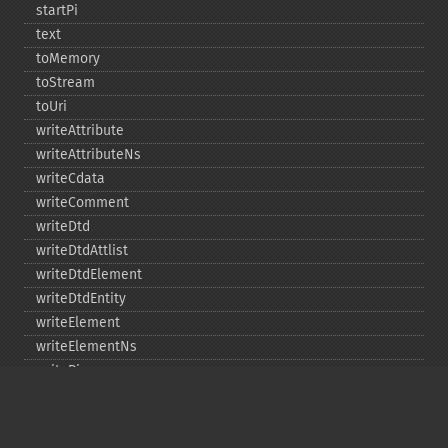
startPi
text
toMemory
toStream
toUri
writeAttribute
writeAttributeNs
writeCdata
writeComment
writeDtd
writeDtdAttlist
writeDtdElement
writeDtdEntity
writeElement
writeElementNs
writePi
writeRaw