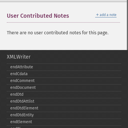
＋
User Contributed Notes
add a note
There are no user contributed notes for this page.
XMLWriter
endAttribute
endCdata
endComment
endDocument
endDtd
endDtdAttlist
endDtdElement
endDtdEntity
endElement