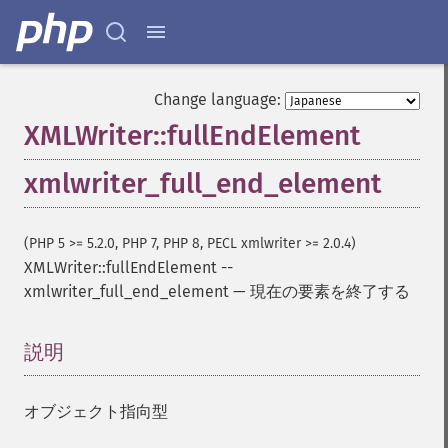
Change language:
XMLWriter::fullEndElement
xmlwriter_full_end_element
(PHP 5 >= 5.2.0, PHP 7, PHP 8, PECL xmlwriter >= 2.0.4)
XMLWriter::fullEndElement
--
xmlwriter_full_end_element
—
現在の要素を終了する
説明
¶
オブジェクト指向型