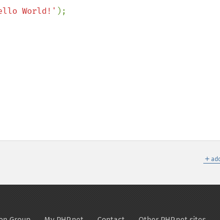
ello World!'
＋
add
on Group
My PHP.net
Contact
Other PHP.net sites