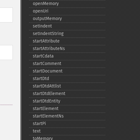
openMemory
openUri
outputMemory
setIndent
setIndentString
startAttribute
startAttributeNs
startCdata
startComment
startDocument
startDtd
startDtdAttlist
startDtdElement
startDtdEntity
startElement
startElementNs
、
startPi
text
toMemory