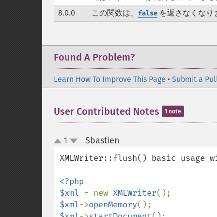
8.0.0
この関数は、
を返さなくなり
false
Found A Problem?
Learn How To Improve This Page
•
Submit a Pul
User Contributed Notes
1 note
Sbastien
1
¶
up
down
XMLWriter::flush() basic usage wi
<?php

$xml 
= new 
XMLWriter
$xml
->
openMemory
$xml
->
startDocument