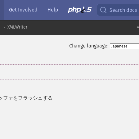
Get Involved
Help
Search docs
XMLWriter
«
Change language:
ッファをフラッシュする