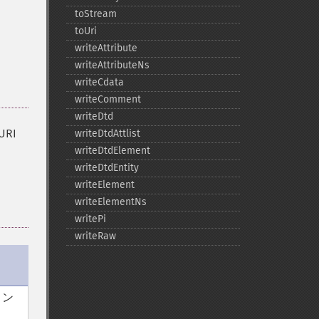
toStream
toUri
writeAttribute
writeAttributeNs
writeCdata
writeComment
writeDtd
RI
writeDtdAttlist
writeDtdElement
writeDtdEntity
writeElement
writeElementNs
writePi
writeRaw
ョン