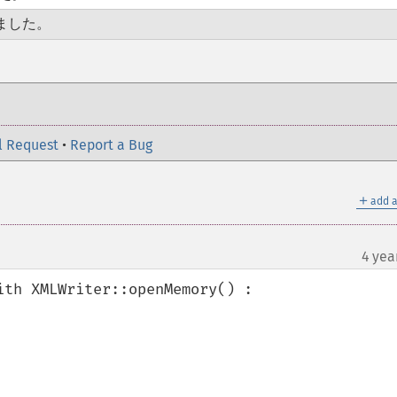
ました。
l Request
•
Report a Bug
＋
add a
4 yea
th XMLWriter::openMemory() :
