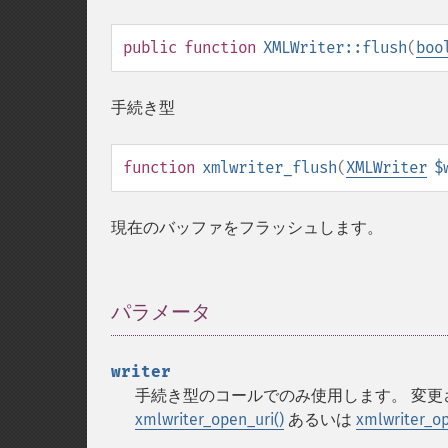
public
function
XMLWriter::flush
(
boo
手続き型
function
xmlwriter_flush
(
XMLWriter
$
現在のバッファをフラッシュします。
パラメータ
¶
writer
手続き型のコールでのみ使用します。 変
xmlwriter_open_uri()
あるいは
xmlwriter_o