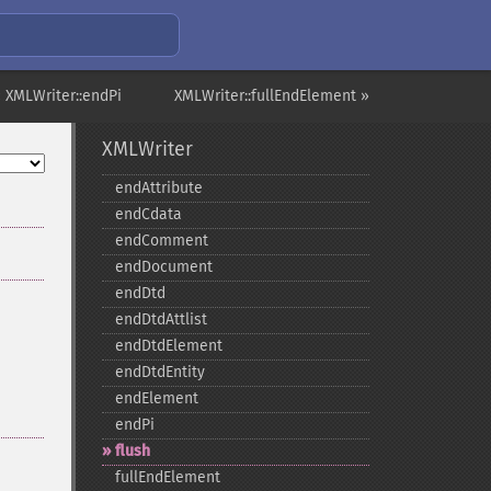
 XMLWriter::endPi
XMLWriter::fullEndElement »
XMLWriter
endAttribute
endCdata
endComment
endDocument
endDtd
endDtdAttlist
endDtdElement
endDtdEntity
endElement
endPi
flush
fullEndElement