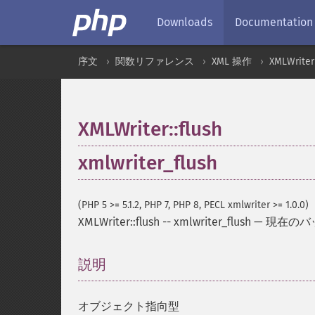
Downloads
Documentation
序文
関数リファレンス
XML 操作
XMLWriter
XMLWriter::flush
xmlwriter_flush
(PHP 5 >= 5.1.2, PHP 7, PHP 8, PECL xmlwriter >= 1.0.0)
XMLWriter::flush
--
xmlwriter_flush
—
現在のバ
説明
¶
オブジェクト指向型