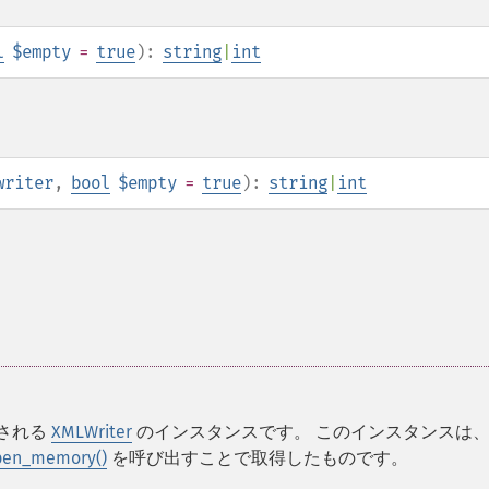
l
$empty
=
true
):
string
|
int
writer
,
bool
$empty
=
true
):
string
|
int
更される
XMLWriter
のインスタンスです。 このインスタンスは
pen_memory()
を呼び出すことで取得したものです。