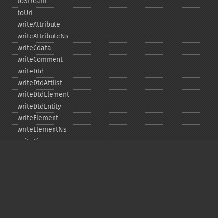
toStream
toUri
writeAttribute
writeAttributeNs
writeCdata
writeComment
writeDtd
writeDtdAttlist
writeDtdElement
writeDtdEntity
writeElement
writeElementNs
writePi
writeRaw
Copyright © 2001-2026 The PHP Documentation