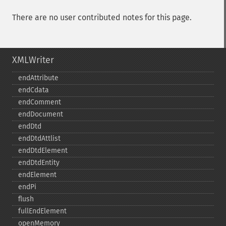
There are no user contributed notes for this page.
XMLWriter
endAttribute
endCdata
endComment
endDocument
endDtd
endDtdAttlist
endDtdElement
endDtdEntity
endElement
endPi
flush
fullEndElement
openMemory