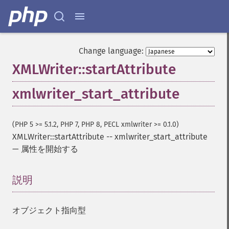
Change language:
XMLWriter::startAttribute
xmlwriter_start_attribute
(PHP 5 >= 5.1.2, PHP 7, PHP 8, PECL xmlwriter >= 0.1.0)
XMLWriter::startAttribute
--
xmlwriter_start_attribute
—
属性を開始する
説明
¶
オブジェクト指向型