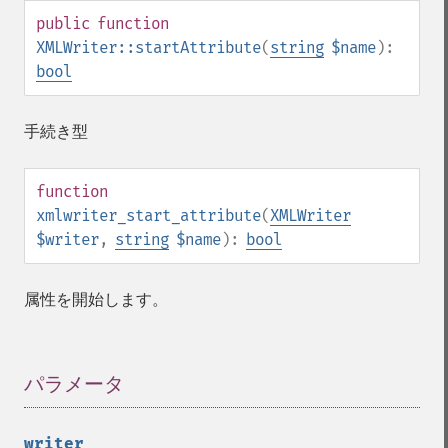
public
function
XMLWriter::startAttribute
(
string
$name
):
bool
手続き型
function
xmlwriter_start_attribute
(
XMLWriter
$writer
,
string
$name
):
bool
属性を開始します。
パラメータ
¶
writer