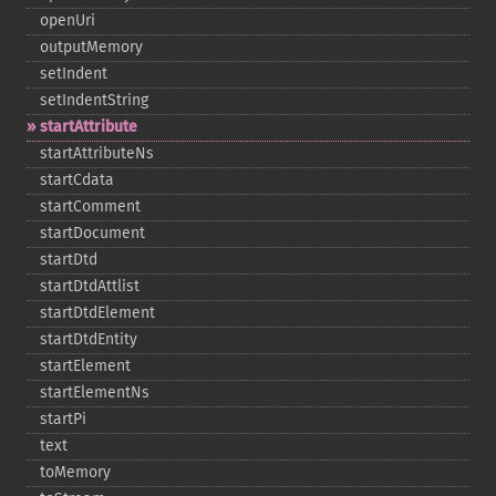
openUri
outputMemory
setIndent
setIndentString
startAttribute
startAttributeNs
startCdata
startComment
startDocument
startDtd
startDtdAttlist
startDtdElement
startDtdEntity
startElement
startElementNs
startPi
text
toMemory