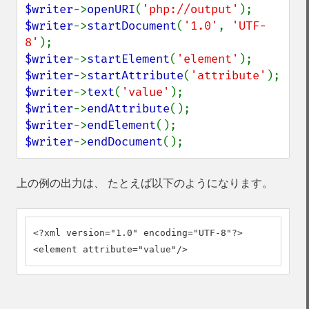
$writer
->
openURI
(
'php://output'
$writer
->
startDocument
(
'1.0'
, 
'UTF-
8'
$writer
->
startElement
(
'element'
$writer
->
startAttribute
(
'attribute'
$writer
->
text
(
'value'
$writer
->
endAttribute
$writer
->
endElement
$writer
->
endDocument
();
上の例の出力は、 たとえば以下のようになります。
<?xml version="1.0" encoding="UTF-8"?>

<element attribute="value"/>