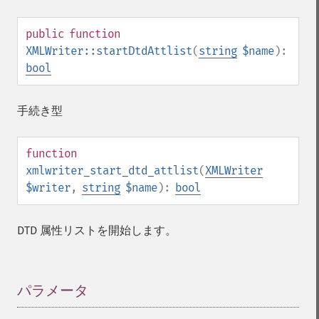
public
function
XMLWriter::startDtdAttlist
(
string
$name
):
bool
手続き型
function
xmlwriter_start_dtd_attlist
(
XMLWriter
$writer
,
string
$name
):
bool
DTD 属性リストを開始します。
パラメータ
¶