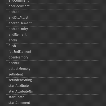
endComment
endDocument
endDtd
endDtdAttlist
endDtdElement
endDtdEntity
endElement
endPi
flush
fullEndElement
openMemory
openUri
outputMemory
setIndent
setIndentString
startAttribute
startAttributeNs
startCdata
startComment