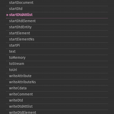
startDocument
startDtd
startDtdAttlist
startDtdElement
startDtdEntity
startElement
startElementNs
startPi
text
toMemory
toStream
toUri
writeAttribute
writeAttributeNs
writeCdata
writeComment
writeDtd
writeDtdAttlist
writeDtdElement