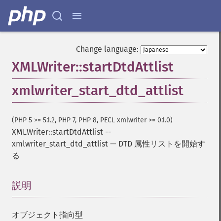
Change language:
XMLWriter::startDtdAttlist
xmlwriter_start_dtd_attlist
(PHP 5 >= 5.1.2, PHP 7, PHP 8, PECL xmlwriter >= 0.1.0)
XMLWriter::startDtdAttlist
--
xmlwriter_start_dtd_attlist
—
DTD 属性リストを開始す
る
説明
¶
オブジェクト指向型