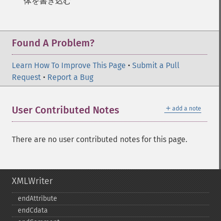
体を書き込む
Found A Problem?
Learn How To Improve This Page
•
Submit a Pull
Request
•
Report a Bug
＋
User Contributed Notes
add a note
There are no user contributed notes for this page.
XMLWriter
endAttribute
endCdata