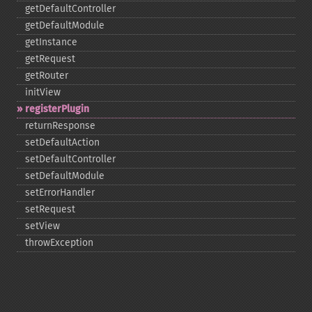
getDefaultController
getDefaultModule
getInstance
getRequest
getRouter
initView
registerPlugin
returnResponse
setDefaultAction
setDefaultController
setDefaultModule
setErrorHandler
setRequest
setView
throwException