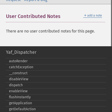
＋
User Contributed Notes
add a note
There are no user contributed notes for this page.
Yaf_Dispatcher
autoRender
catchException
_​_​construct
disableView
dispatch
enableView
flushInstantly
getApplication
getDefaultAction