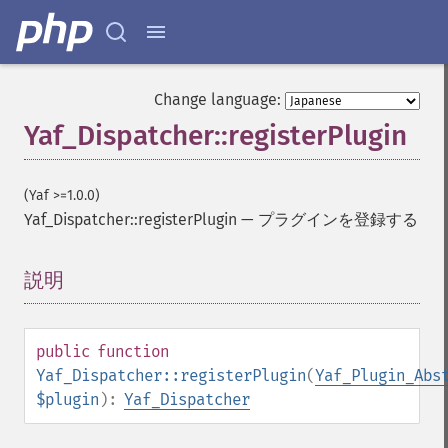
Change language:
Yaf_Dispatcher::registerPlugin
(Yaf >=1.0.0)
Yaf_Dispatcher::registerPlugin
—
プラグインを登録する
説明
¶
public
function
Yaf_Dispatcher::registerPlugin
(
Yaf_Plugin_Abs
$plugin
):
Yaf_Dispatcher