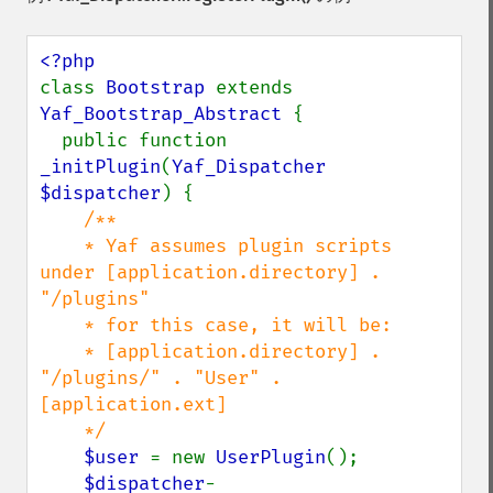
class 
Bootstrap 
extends 
Yaf_Bootstrap_Abstract 
{

  public function 
_initPlugin
(
Yaf_Dispatcher 
$dispatcher
) {

/**

    * Yaf assumes plugin scripts 
under [application.directory] .  
"/plugins" 

    * for this case, it will be:

    * [application.directory] . 
"/plugins/" . "User" . 
[application.ext]

    */ 

$user 
= new 
UserPlugin
();

$dispatcher
-