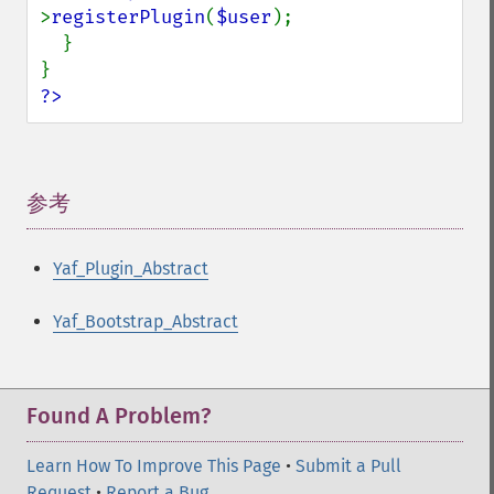
>
registerPlugin
(
$user
);

  }

?>
参考
¶
Yaf_Plugin_Abstract
Yaf_Bootstrap_Abstract
Found A Problem?
Learn How To Improve This Page
•
Submit a Pull
Request
•
Report a Bug