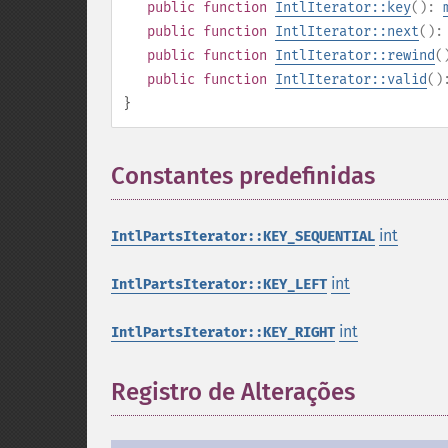
public
function
IntlIterator::key
():
public
function
IntlIterator::next
()
public
function
IntlIterator::rewind
(
public
function
IntlIterator::valid
(
}
Constantes predefinidas
¶
int
IntlPartsIterator::KEY_SEQUENTIAL
int
IntlPartsIterator::KEY_LEFT
int
IntlPartsIterator::KEY_RIGHT
Registro de Alterações