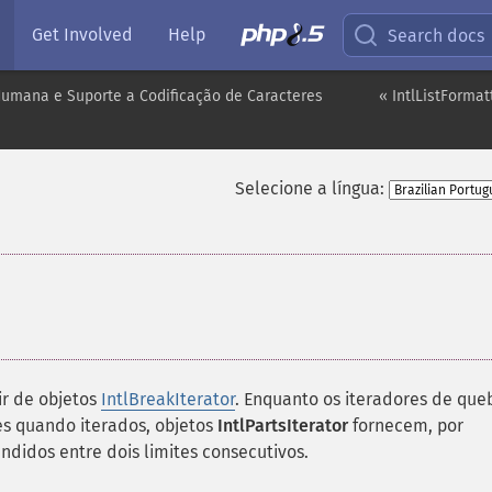
Get Involved
Help
Search docs
umana e Suporte a Codificação de Caracteres
« IntlListFormat
Selecione a língua:
¶
ir de objetos
IntlBreakIterator
. Enquanto os iteradores de que
s quando iterados, objetos
IntlPartsIterator
fornecem, por
didos entre dois limites consecutivos.