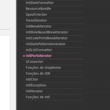
IntlDateFormatter
ResourceBundle
Spoofchecker
Transliterator
IntlBreakIterator
IntlRuleBasedBreakIterator
IntlCodePointBreakIterator
IntlDatePatternGenerator
IntlListFormatter
IntlPartsIterator
UConverter
Funções de Grapheme
Funções de IDN
IntlChar
IntlException
IntlIterator
Funções de Intl