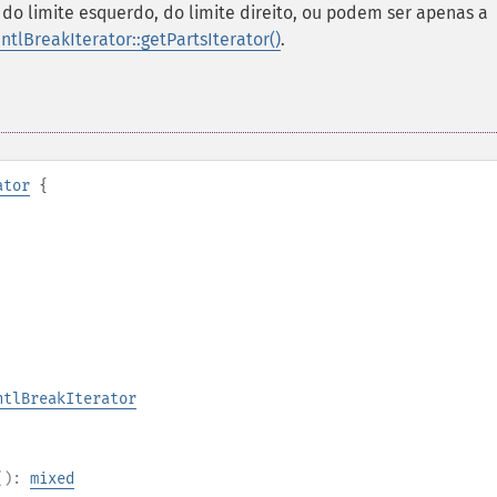
o limite esquerdo, do limite direito, ou podem ser apenas a
IntlBreakIterator::getPartsIterator()
.
ator
{
ntlBreakIterator
():
mixed