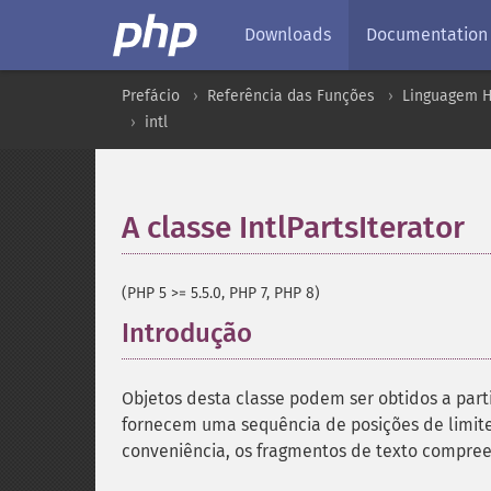
Downloads
Documentation
Prefácio
Referência das Funções
Linguagem H
intl
A classe IntlPartsIterator
(PHP 5 >= 5.5.0, PHP 7, PHP 8)
Introdução
¶
Objetos desta classe podem ser obtidos a part
fornecem uma sequência de posições de limite
conveniência, os fragmentos de texto compreen