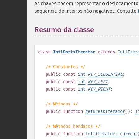
As chaves podem representar o deslocamento d
sequência de inteiros não negativos. Consulte
Resumo da classe
¶
class
IntlPartsIterator
extends
IntlIter
/* Constantes */
public
const
int
KEY_SEQUENTIAL
;
public
const
int
KEY_LEFT
;
public
const
int
KEY_RIGHT
;
/* Métodos */
public
function
getBreakIterator
():
I
/* Métodos herdados */
public
function
IntlIterator::current