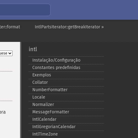
ter::format
IntlPartsIterator::getBreakIterator »
intl
Instalação/Configuração
Constantes predefinidas
Exemplos
Collator
NumberFormatter
Locale
Normalizer
bra
MessageFormatter
IntlCalendar
IntlGregorianCalendar
IntlTimeZone