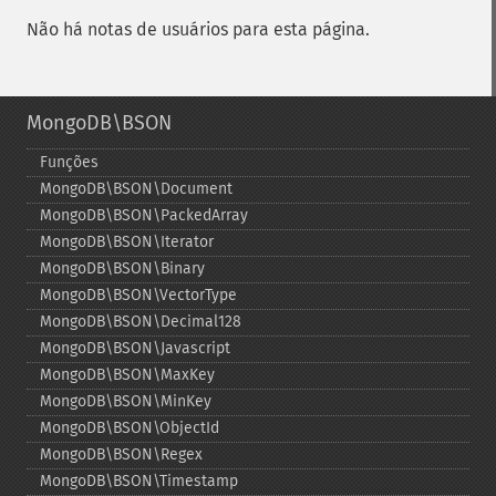
Não há notas de usuários para esta página.
MongoDB\BSON
Funções
MongoDB\BSON\Document
MongoDB\BSON\PackedArray
MongoDB\BSON\Iterator
MongoDB\BSON\Binary
MongoDB\BSON\VectorType
MongoDB\BSON\Decimal128
MongoDB\BSON\Javascript
MongoDB\BSON\MaxKey
MongoDB\BSON\MinKey
MongoDB\BSON\ObjectId
MongoDB\BSON\Regex
MongoDB\BSON\Timestamp