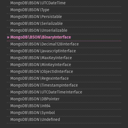
MongoDB\BSON\UTCDateTime
MongoDB\BSON\Type
MongoDB\BSON\Persistable
MongoDB\BSON\Serializable
MongoDB\BSON\Unserializable
MongoDB\BSON\BinaryInterface
MongoDB\BSON\Decimal128Interface
MongoDB\BSON\JavascriptInterface
MongoDB\BSON\MaxKeyInterface
MongoDB\BSON\MinKeyInterface
MongoDB\BSON\ObjectIdInterface
MongoDB\BSON\RegexInterface
MongoDB\BSON\TimestampInterface
MongoDB\BSON\UTCDateTimeInterface
MongoDB\BSON\DBPointer
MongoDB\BSON\Int64
MongoDB\BSON\Symbol
MongoDB\BSON\Undefined