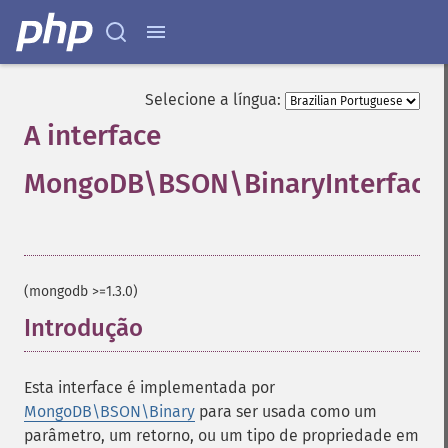
Selecione a língua:
A interface
MongoDB\BSON\BinaryInterface
¶
(mongodb >=1.3.0)
Introdução
¶
Esta interface é implementada por
MongoDB\BSON\Binary
para ser usada como um
parâmetro, um retorno, ou um tipo de propriedade em