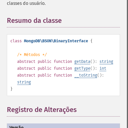
classes do usuário.
Resumo da classe
¶
class
MongoDB\BSON\BinaryInterface
{
/* Métodos */
abstract
public
function
getData
():
string
abstract
public
function
getType
():
int
abstract
public
function
__toString
():
string
}
Registro de Alterações