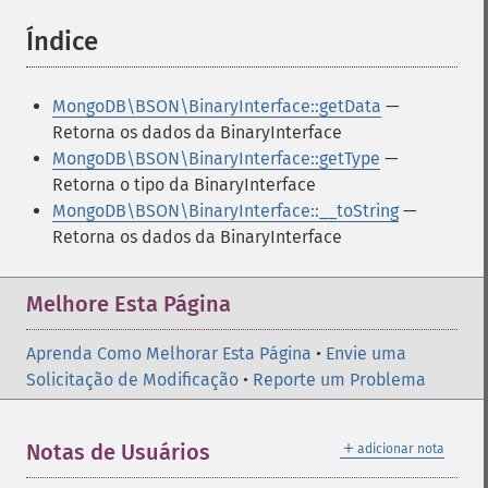
Índice
¶
MongoDB\BSON\BinaryInterface::getData
—
Retorna os dados da BinaryInterface
MongoDB\BSON\BinaryInterface::getType
—
Retorna o tipo da BinaryInterface
MongoDB\BSON\BinaryInterface::__toString
—
Retorna os dados da BinaryInterface
Melhore Esta Página
Aprenda Como Melhorar Esta Página
•
Envie uma
Solicitação de Modificação
•
Reporte um Problema
＋
Notas de Usuários
adicionar nota