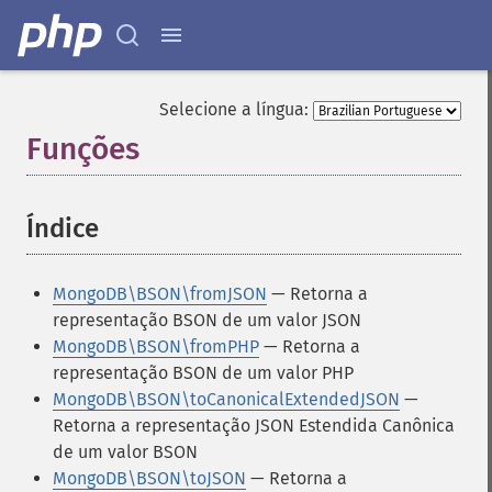
Selecione a língua:
Funções
¶
Índice
¶
MongoDB\BSON\fromJSON
— Retorna a
representação BSON de um valor JSON
MongoDB\BSON\fromPHP
— Retorna a
representação BSON de um valor PHP
MongoDB\BSON\toCanonicalExtendedJSON
—
Retorna a representação JSON Estendida Canônica
de um valor BSON
MongoDB\BSON\toJSON
— Retorna a