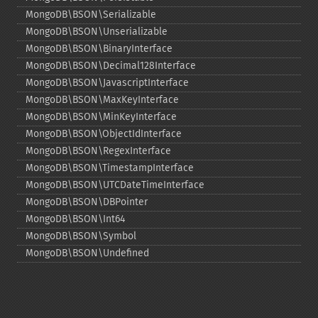
MongoDB\BSON\Serializable
MongoDB\BSON\Unserializable
MongoDB\BSON\BinaryInterface
MongoDB\BSON\Decimal128Interface
MongoDB\BSON\JavascriptInterface
MongoDB\BSON\MaxKeyInterface
MongoDB\BSON\MinKeyInterface
MongoDB\BSON\ObjectIdInterface
MongoDB\BSON\RegexInterface
MongoDB\BSON\TimestampInterface
MongoDB\BSON\UTCDateTimeInterface
MongoDB\BSON\DBPointer
MongoDB\BSON\Int64
MongoDB\BSON\Symbol
MongoDB\BSON\Undefined