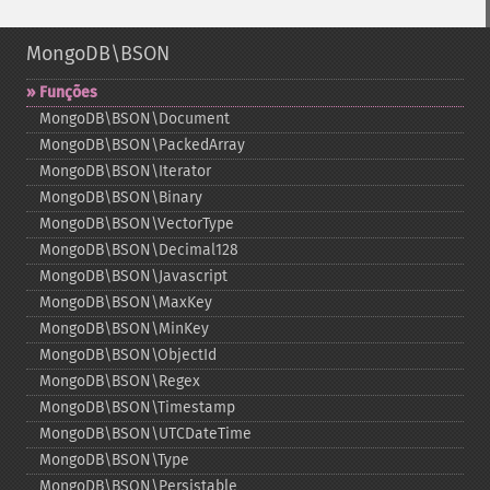
MongoDB\BSON
Funções
MongoDB\BSON\Document
MongoDB\BSON\PackedArray
MongoDB\BSON\Iterator
MongoDB\BSON\Binary
MongoDB\BSON\VectorType
MongoDB\BSON\Decimal128
MongoDB\BSON\Javascript
MongoDB\BSON\MaxKey
MongoDB\BSON\MinKey
MongoDB\BSON\ObjectId
MongoDB\BSON\Regex
MongoDB\BSON\Timestamp
MongoDB\BSON\UTCDateTime
MongoDB\BSON\Type
MongoDB\BSON\Persistable