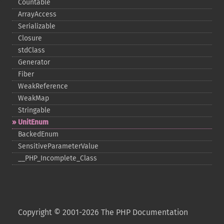
Countable
ArrayAccess
Serializable
Closure
stdClass
Generator
Fiber
WeakReference
WeakMap
Stringable
UnitEnum
BackedEnum
SensitiveParameterValue
_​_​PHP_​Incomplete_​Class
Copyright © 2001-2026 The PHP Documentation