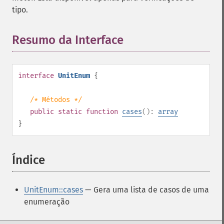
tipo.
Resumo da Interface
¶
interface
UnitEnum
{
/* Métodos */
public
static
function
cases
():
array
}
Índice
¶
UnitEnum::cases
— Gera uma lista de casos de uma
enumeração