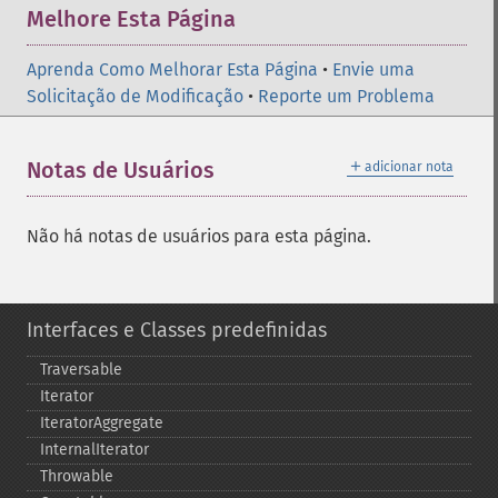
Melhore Esta Página
Aprenda Como Melhorar Esta Página
•
Envie uma
Solicitação de Modificação
•
Reporte um Problema
＋
Notas de Usuários
adicionar nota
Não há notas de usuários para esta página.
Interfaces e Classes predefinidas
Traversable
Iterator
IteratorAggregate
InternalIterator
Throwable