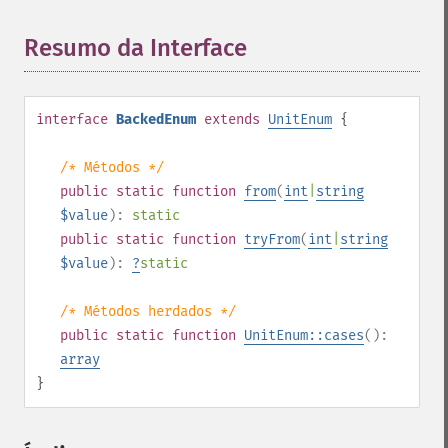
Resumo da Interface
¶
interface
BackedEnum
extends
UnitEnum
{
/* Métodos */
public
static
function
from
(
int
|
string
$value
):
static
public
static
function
tryFrom
(
int
|
string
$value
):
?
static
/* Métodos herdados */
public
static
function
UnitEnum::cases
():
array
}