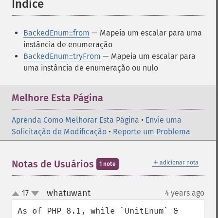
Índice
¶
BackedEnum::from
— Mapeia um escalar para uma
instância de enumeração
BackedEnum::tryFrom
— Mapeia um escalar para
uma instância de enumeração ou nulo
Melhore Esta Página
Aprenda Como Melhorar Esta Página
•
Envie uma
Solicitação de Modificação
•
Reporte um Problema
＋
Notas de Usuários
adicionar nota
1 note
whatuwant
17
4 years ago
¶
up
down
As of PHP 8.1, while `UnitEnum` & 