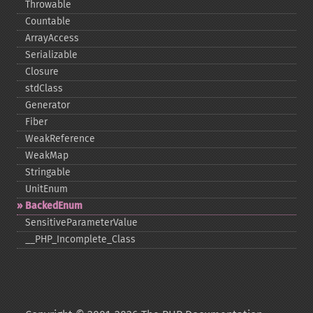
Throwable
Countable
ArrayAccess
Serializable
Closure
stdClass
Generator
Fiber
WeakReference
WeakMap
Stringable
UnitEnum
BackedEnum
SensitiveParameterValue
_​_​PHP_​Incomplete_​Class