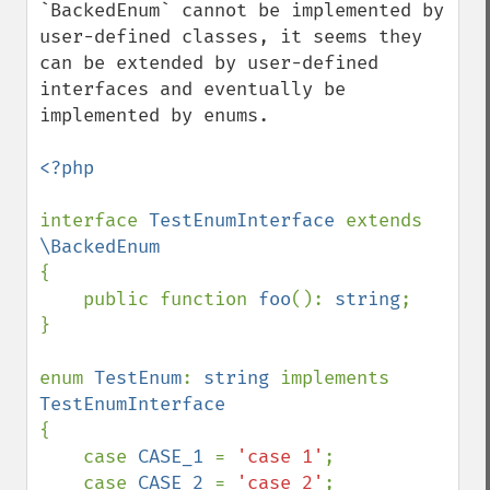
`BackedEnum` cannot be implemented by 
user-defined classes, it seems they 
can be extended by user-defined 
interfaces and eventually be 
implemented by enums.

<?php

interface 
TestEnumInterface 
extends 
{

    public function 
foo
(): 
string
;

}

enum 
TestEnum
: 
string 
implements 
{

    case 
CASE_1 
= 
'case 1'
;

    case 
CASE_2 
= 
'case 2'
;
