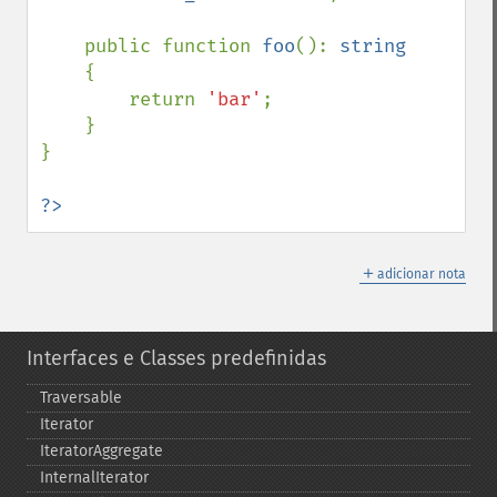
    public function 
foo
(): 
string

{

        return 
'bar'
;

    }

}

?>
＋
adicionar nota
Interfaces e Classes predefinidas
Traversable
Iterator
IteratorAggregate
InternalIterator