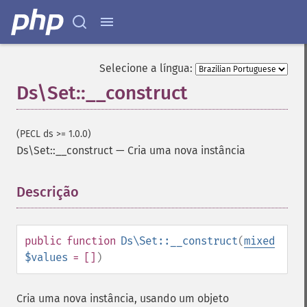
Selecione a língua:
Ds\Set::__construct
(PECL ds >= 1.0.0)
Ds\Set::__construct
—
Cria uma nova instância
Descrição
¶
public
function
Ds\Set::__construct
(
mixed
$values
= []
)
Cria uma nova instância, usando um objeto