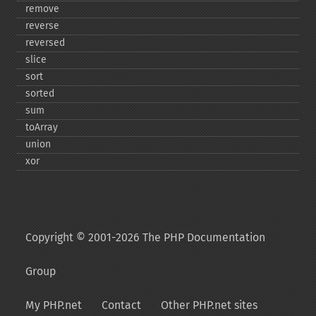
remove
reverse
reversed
slice
sort
sorted
sum
toArray
union
xor
Copyright © 2001-2026 The PHP Documentation
Group
My PHP.net
Contact
Other PHP.net sites