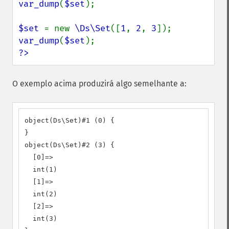
var_dump
(
$set
);

$set 
= new 
\Ds\Set
([
1
, 
2
, 
3
var_dump
(
$set
?>
O exemplo acima produzirá algo semelhante a:
object(Ds\Set)#1 (0) {

}

object(Ds\Set)#2 (3) {

  [0]=>

  int(1)

  [1]=>

  int(2)

  [2]=>

  int(3)
