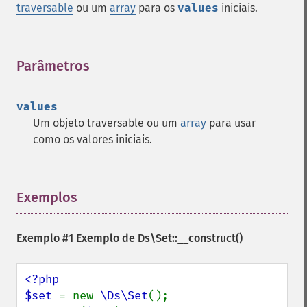
traversable
ou um
array
para os
values
iniciais.
Parâmetros
¶
values
Um objeto traversable ou um
array
para usar
como os valores iniciais.
Exemplos
¶
Exemplo #1 Exemplo de
Ds\Set::__construct()
<?php

$set 
= new 
\Ds\Set