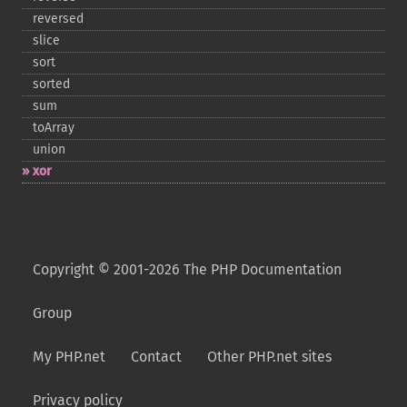
reversed
slice
sort
sorted
sum
toArray
union
xor
Copyright © 2001-2026 The PHP Documentation
Group
My PHP.net
Contact
Other PHP.net sites
Privacy policy