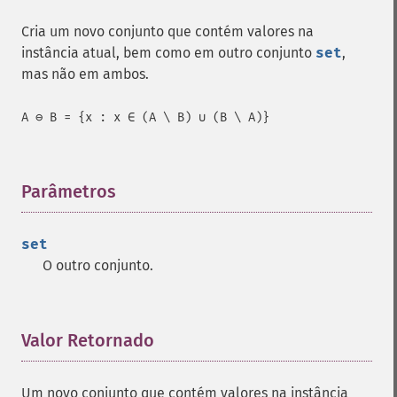
Cria um novo conjunto que contém valores na
instância atual, bem como em outro conjunto
set
,
mas não em ambos.
A ⊖ B = {x : x ∈ (A \ B) ∪ (B \ A)}
Parâmetros
¶
set
O outro conjunto.
Valor Retornado
¶
Um novo conjunto que contém valores na instância