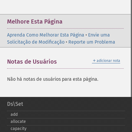
Melhore Esta Página
Aprenda Como Melhorar Esta Página
•
Envie uma
Solicitação de Modificação
•
Reporte um Problema
＋
Notas de Usuários
adicionar nota
Não há notas de usuários para esta página.
Ds\Set
add
allocate
capacity