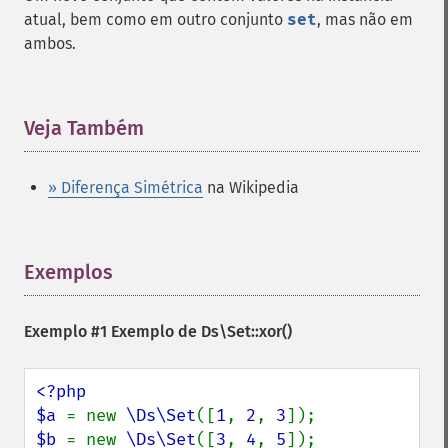
atual, bem como em outro conjunto
set
, mas não em
ambos.
Veja Também
¶
» Diferença Simétrica
na Wikipedia
Exemplos
¶
Exemplo #1 Exemplo de
Ds\Set::xor()
<?php

$a 
= new 
\Ds\Set
([
1
, 
2
, 
3
$b 
= new 
\Ds\Set
([
3
, 
4
, 
5
]);
