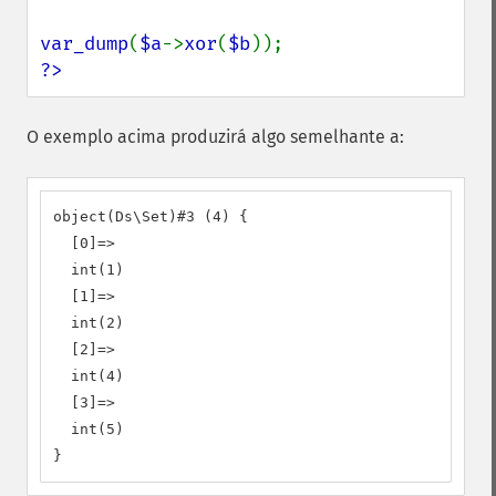
var_dump
(
$a
->
xor
(
$b
?>
O exemplo acima produzirá algo semelhante a:
object(Ds\Set)#3 (4) {

  [0]=>

  int(1)

  [1]=>

  int(2)

  [2]=>

  int(4)

  [3]=>

  int(5)

}