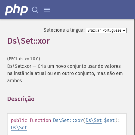
Selecione a língua:
Ds\Set::xor
(PECL ds >= 1.0.0)
Ds\Set::xor
—
Cria um novo conjunto usando valores
na instância atual ou em outro conjunto, mas não em
ambos
Descrição
¶
public
function
Ds\Set::xor
(
Ds\Set
$set
):
Ds\Set