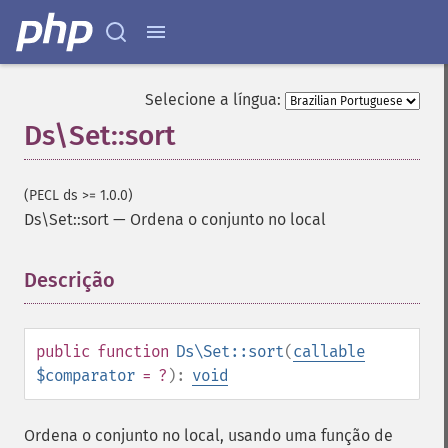
Selecione a língua:
Ds\Set::sort
(PECL ds >= 1.0.0)
Ds\Set::sort
—
Ordena o conjunto no local
Descrição
¶
public
function
Ds\Set::sort
(
callable
$comparator
= ?
):
void
Ordena o conjunto no local, usando uma função de