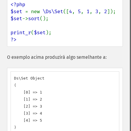
<?php

$set 
= new 
\Ds\Set
([
4
, 
5
, 
1
, 
3
, 
2
$set
->
sort
();

print_r
(
$set
?>
O exemplo acima produzirá algo semelhante a:
Ds\Set Object

(

    [0] => 1

    [1] => 2

    [2] => 3

    [3] => 4

    [4] => 5

)