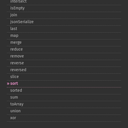
intersect
isEmpty
join
jsonSerialize
last
map
merge
reduce
remove
reverse
reversed
slice
sort
sorted
sum
toArray
union
xor