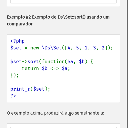
Exemplo #2 Exemplo de
Ds\Set::sort()
usando um
comparador
<?php

$set 
= new 
\Ds\Set
([
4
, 
5
, 
1
, 
3
, 
2
]);

$set
->
sort
(function(
$a
, 
$b
) {

    return 
$b 
<=> 
$a
;

});

print_r
(
$set
?>
O exemplo acima produzirá algo semelhante a: