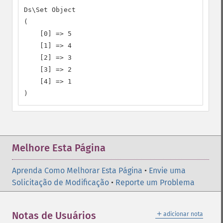
Ds\Set Object

(

    [0] => 5

    [1] => 4

    [2] => 3

    [3] => 2

    [4] => 1

)
Melhore Esta Página
Aprenda Como Melhorar Esta Página
•
Envie uma
Solicitação de Modificação
•
Reporte um Problema
＋
Notas de Usuários
adicionar nota