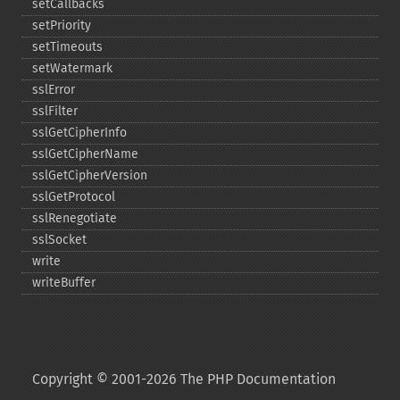
setCallbacks
setPriority
setTimeouts
setWatermark
sslError
sslFilter
sslGetCipherInfo
sslGetCipherName
sslGetCipherVersion
sslGetProtocol
sslRenegotiate
sslSocket
write
writeBuffer
Copyright © 2001-2026 The PHP Documentation