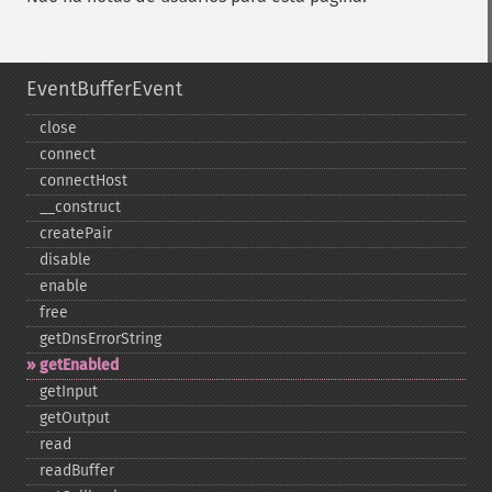
EventBufferEvent
close
connect
connectHost
_​_​construct
createPair
disable
enable
free
getDnsErrorString
getEnabled
getInput
getOutput
read
readBuffer