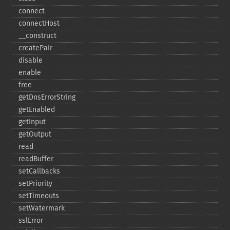
connect
connectHost
_​_​construct
createPair
disable
enable
free
getDnsErrorString
getEnabled
getInput
getOutput
read
readBuffer
setCallbacks
setPriority
setTimeouts
setWatermark
sslError