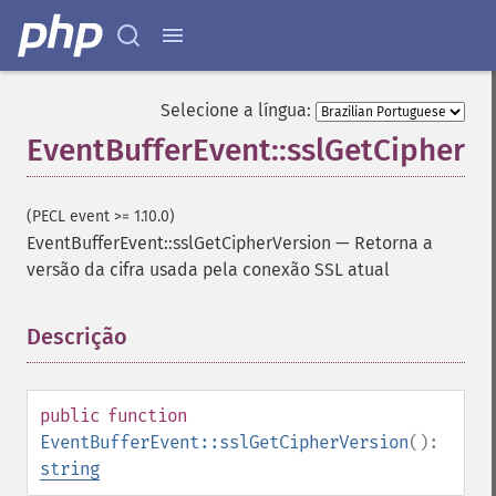
Selecione a língua:
EventBufferEvent::sslGetCipherVe
(PECL event >= 1.10.0)
EventBufferEvent::sslGetCipherVersion
—
Retorna a
versão da cifra usada pela conexão SSL atual
Descrição
¶
public
function
EventBufferEvent::sslGetCipherVersion
():
string