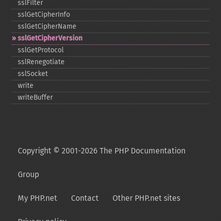
sslFilter
sslGetCipherInfo
sslGetCipherName
sslGetCipherVersion
sslGetProtocol
sslRenegotiate
sslSocket
write
writeBuffer
Copyright © 2001-2026 The PHP Documentation
Group
My PHP.net
Contact
Other PHP.net sites